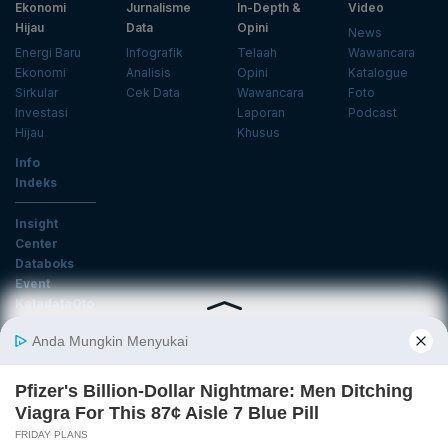
Ekonomi
Jurnalisme
In-Depth &
Video
Hijau
Data
Opini
News
Energi Baru
Infografik
Telaah
Wawancara
Ekonomi
Analisis
Opini
Katalogue
Sirkular
Cek Data
Wawancara
Foto
Investasi
Laporan
Podcast
Hijau
Khusus
Info
Indeks
Insight
Center
Databoks
Event
KatadataOto
Langganan Newsletter
Email
Daftar
Ikuti Kami