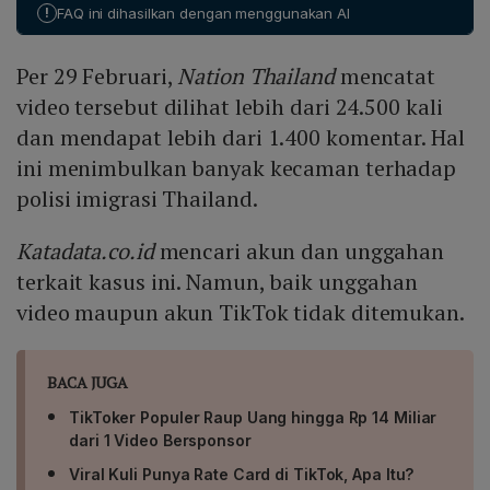
finansial yang mencukupi. Untuk uang tunai,
Thailand sebagai transit. Jika warga asing tidak dapat
!
FAQ ini dihasilkan dengan menggunakan AI
direkomendasikan minimal 15.000‑20.000 Baht per
menunjukkan rencana perjalanan atau bukti akomodasi
orang bila datang sendiri, dan minimal 20.000 Baht per
yang sah, mereka berisiko ditolak masuk.
Per 29 Februari,
Nation Thailand
mencatat
orang bila berkeluarga. Besaran uang dapat dipenuhi
melalui tunai atau saldo rekening, tergantung verifikasi
video tersebut dilihat lebih dari 24.500 kali
petugas di lapangan.
dan mendapat lebih dari 1.400 komentar. Hal
ini menimbulkan banyak kecaman terhadap
polisi imigrasi Thailand.
Katadata.co.id
mencari akun dan unggahan
terkait kasus ini. Namun, baik unggahan
video maupun akun TikTok tidak ditemukan.
BACA JUGA
TikToker Populer Raup Uang hingga Rp 14 Miliar
dari 1 Video Bersponsor
Viral Kuli Punya Rate Card di TikTok, Apa Itu?