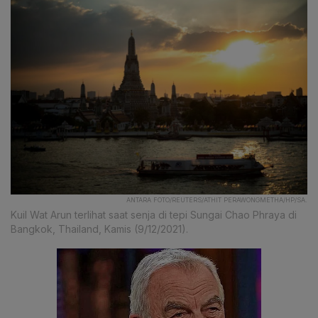
ANTARA FOTO/REUTERS/ATHIT PERAWONGMETHA/HP/SA.
Kuil Wat Arun terlihat saat senja di tepi Sungai Chao Phraya di
Bangkok, Thailand, Kamis (9/12/2021).