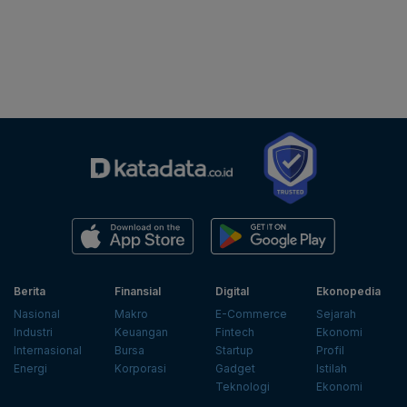
Berita
Finansial
Digital
Ekonopedia
Nasional
Makro
E-Commerce
Sejarah
Industri
Keuangan
Fintech
Ekonomi
Internasional
Bursa
Startup
Profil
Energi
Korporasi
Gadget
Istilah
Teknologi
Ekonomi