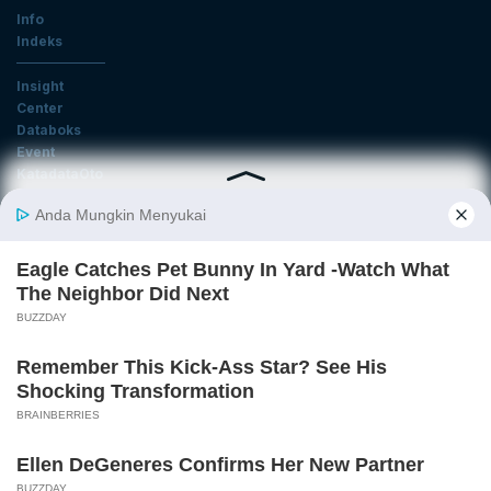
Info
Indeks
Insight
Center
Databoks
Event
KatadataOto
Langganan Newsletter
Email
Daftar
Ikuti Kami
Tentang Katadata
Advertising
Karier
Pedoman Media Siber
Kebijakan Privasi
Disclaimer
Hubungi Kami
©2026 Katadata. Hak cipta dilindungi Undang-undang.