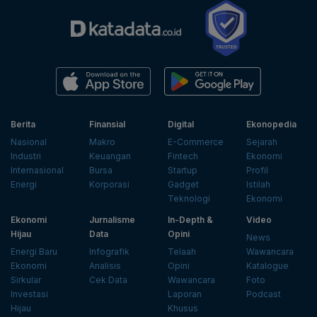
Berita
Finansial
Digital
Ekonopedia
Nasional
Makro
E-Commerce
Sejarah
Industri
Keuangan
Fintech
Ekonomi
Internasional
Bursa
Startup
Profil
Energi
Korporasi
Gadget
Istilah
Teknologi
Ekonomi
Ekonomi
Jurnalisme
In-Depth &
Video
Hijau
Data
Opini
News
Energi Baru
Infografik
Telaah
Wawancara
Ekonomi
Analisis
Opini
Katalogue
Sirkular
Cek Data
Wawancara
Foto
Investasi
Laporan
Podcast
Hijau
Khusus