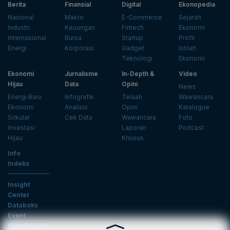
Berita
Finansial
Digital
Ekonopedia
Nasional
Makro
E-Commerce
Sejarah
Industri
Keuangan
Fintech
Ekonomi
Internasional
Bursa
Startup
Profil
Energi
Korporasi
Gadget
Istilah
Teknologi
Ekonomi
Ekonomi
Jurnalisme
In-Depth &
Video
Hijau
Data
Opini
News
Energi Baru
Infografik
Telaah
Wawancara
Ekonomi
Analisis
Opini
Katalogue
Sirkular
Cek Data
Wawancara
Foto
Investasi
Laporan
Podcast
Hijau
Khusus
Info
Indeks
Insight
Center
Databoks
Event
KatadataOto