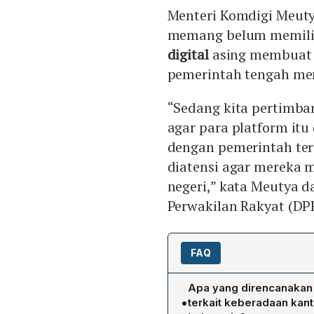
Menteri Komdigi Meuty
memang belum memilik
digital
asing membuat 
pemerintah tengah me
“Sedang kita pertimb
agar para platform itu
dengan pemerintah ter
diatensi agar mereka m
negeri,” kata Meutya 
Perwakilan Rakyat (DPR
FAQ
Apa yang direncanakan 
•
terkait keberadaan kanto