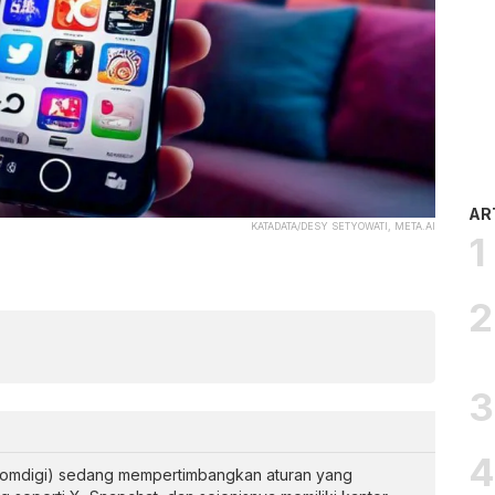
AR
KATADATA/DESY SETYOWATI, META.AI
 (Komdigi) sedang mempertimbangkan aturan yang