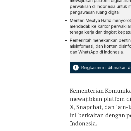
mewajibkan platform digital asi
perwakilan di Indonesia untuk
pengawasan ruang digital.
Menteri Meutya Hafid menyoroti 
mendadak ke kantor perwakila
tenaga kerja dan tingkat kepa
Pemerintah menekankan penting
misinformasi, dan konten disi
dan WhatsApp di Indonesia.
!
Ringkasan ini dihasilkan
Kementerian Komunikas
mewajibkan platfom dig
X, Snapchat, dan lain-
ini berkaitan dengan 
Indonesia.