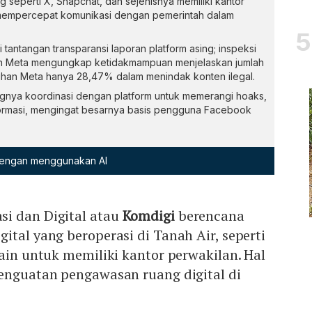
ng seperti X, Snapchat, dan sejenisnya memiliki kantor
 mempercepat komunikasi dengan pemerintah dalam
tantangan transparansi laporan platform asing; inspeksi
n Meta mengungkap ketidakmampuan menjelaskan jumlah
tuhan Meta hanya 28,47% dalam menindak konten ilegal.
nya koordinasi dengan platform untuk memerangi hoaks,
nformasi, mengingat besarnya basis pengguna Facebook
 dengan menggunakan AI
i dan Digital atau
Komdigi
berencana
ital yang beroperasi di Tanah Air, seperti
lain untuk memiliki kantor perwakilan. Hal
penguatan pengawasan ruang digital di