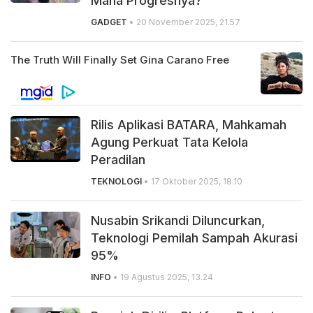
Mana Progresnya?
GADGET
• 20 November 2025, 21.57
Rilis Aplikasi BATARA, Mahkamah
Agung Perkuat Tata Kelola
Peradilan
TEKNOLOGI
• 17 Oktober 2025, 18.10
Nusabin Srikandi Diluncurkan,
Teknologi Pemilah Sampah Akurasi
95%
INFO
• 19 Agustus 2025, 13.24