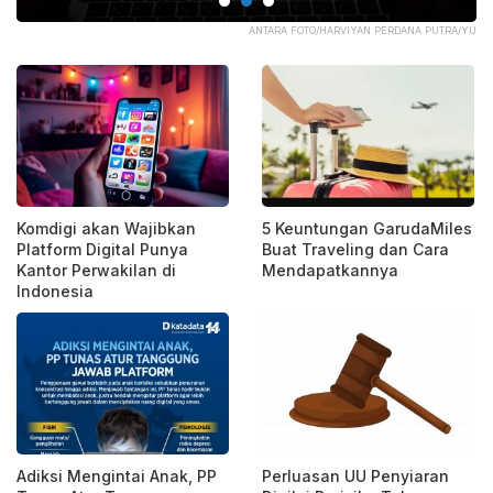
ANI
ANTARA FOTO/HARVIYAN PERDANA PUTRA/YU
Komdigi akan Wajibkan
5 Keuntungan GarudaMiles
Platform Digital Punya
Buat Traveling dan Cara
Kantor Perwakilan di
Mendapatkannya
Indonesia
Adiksi Mengintai Anak, PP
Perluasan UU Penyiaran