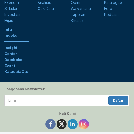
Ekonomi
Analisis
Opini
Katalogue
Sirkular
Cek Data
Wawancara
Foto
Investasi
Laporan
Podcast
Hijau
Khusus
Info
Indeks
Insight
Center
Databoks
Event
KatadataOto
Langganan Newsletter
Email
Daftar
Ikuti Kami