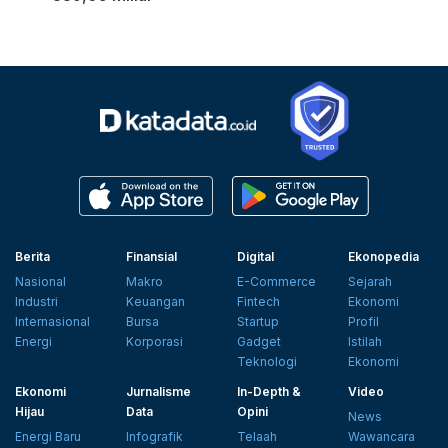
Berita
Finansial
Digital
Ekonopedia
Nasional
Makro
E-Commerce
Sejarah
Industri
Keuangan
Fintech
Ekonomi
Internasional
Bursa
Startup
Profil
Energi
Korporasi
Gadget
Istilah
Teknologi
Ekonomi
Ekonomi
Jurnalisme
In-Depth &
Video
Hijau
Data
Opini
News
Energi Baru
Infografik
Telaah
Wawancara