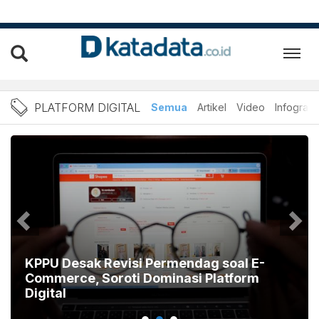
Berita Platform Digital Te
PLATFORM DIGITAL
Semua
Artikel
Video
Infografi
KPPU Desak Revisi Permendag soal E-
Commerce, Soroti Dominasi Platform
Digital