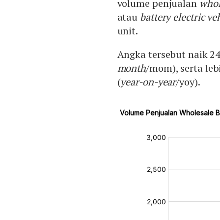
volume penjualan
whol
atau
battery electric ve
unit.
Angka tersebut naik 24
month
/mom), serta leb
(
year-on-year
/yoy).