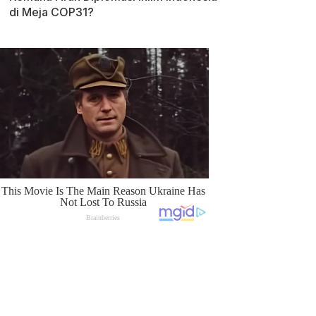
di Meja COP31?