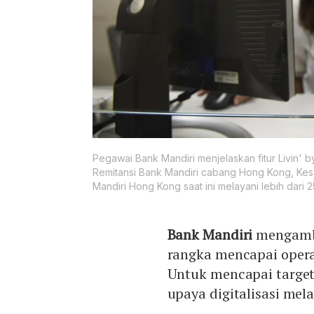
Pegawai Bank Mandiri menjelaskan fitur Livin' 
Remitansi Bank Mandiri cabang Hong Kong, Kesw
Mandiri Hong Kong saat ini melayani lebih dari 2
Bank Mandiri
mengambi
rangka mencapai opera
Untuk mencapai target
upaya digitalisasi mela