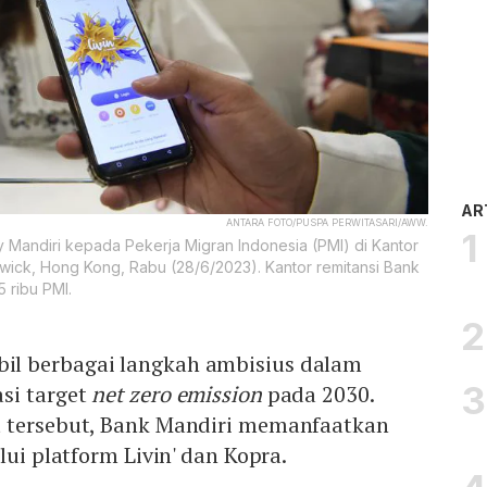
AR
ANTARA FOTO/PUSPA PERWITASARI/AWW.
by Mandiri kepada Pekerja Migran Indonesia (PMI) di Kantor
ick, Hong Kong, Rabu (28/6/2023). Kantor remitansi Bank
5 ribu PMI.
l berbagai langkah ambisius dalam
si target
net zero emission
pada 2030.
 tersebut, Bank Mandiri memanfaatkan
lui platform Livin' dan Kopra.