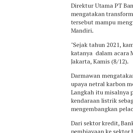
Direktur Utama PT Ban
mengatakan transformas
tersebut mampu mengu
Mandiri.
"Sejak tahun 2021, kam
katanya dalam acara M
Jakarta, Kamis (8/12).
Darmawan mengatakan,
upaya netral karbon m
Langkah itu misalnya 
kendaraan listrik seba
mengembangkan pelaca
Dari sektor kredit, Ba
pembiayaan ke sektor b