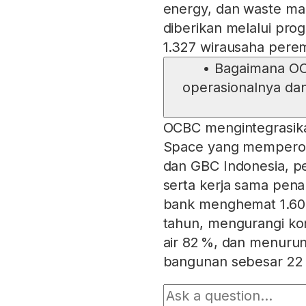
energy, dan waste man
diberikan melalui pr
1.327 wirausaha pere
•
Bagaimana OC
operasionalnya dan
OCBC mengintegrasika
Space yang memperoleh
dan GBC Indonesia, p
serta kerja sama pen
bank menghemat 1.600
tahun, mengurangi ko
air 82 %, dan menuru
bangunan sebesar 22