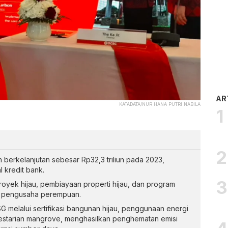
AR
KATADATA/NUR HANA PUTRI NABILA
erkelanjutan sebesar Rp32,3 triliun pada 2023,
l kredit bank.
royek hijau, pembiayaan properti hijau, dan program
 pengusaha perempuan.
melalui sertifikasi bangunan hijau, penggunaan energi
lestarian mangrove, menghasilkan penghematan emisi