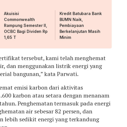
Akuisisi
Kredit Batubara Bank
Commonwealth
BUMN Naik,
Rampung Semester II,
Pembiayaan
OCBC Bagi Dividen Rp
Berkelanjutan Masih
1,65 T
Minim
rtifikat tersebut, kami telah menghemat
air, dan menggunakan listrik energi yang
rial bangunan,” kata Parwati.
mat emisi karbon dari aktivitas
1.600 karbon atau setara dengan menanam
etahun. Penghematan termasuk pada energi
ghematan air sebesar 82 persen, dan
 lebih sedikit energi yang terkandung