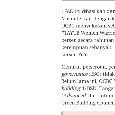
!
FAQ ini dihasilkan d
Masih terkait dengan 
OCBC menyalurkan sebe
#TAYTB Women Warrior
persen secara tahunan
perempuan sebanyak 1.
persen YoY.
Menurut perseroan, p
governance
(ESG) tidak
Belum lama ini, OCBC
building
di BSD, Tanger
"
Advanced
" dari Inter
Green Building Council