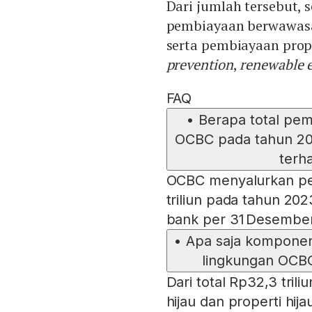
Dari jumlah tersebut, 
pembiayaan berwawasan
serta pembiayaan prop
prevention
,
renewable 
FAQ
•
Berapa total pem
OCBC pada tahun 20
terh
OCBC menyalurkan pem
triliun pada tahun 202
bank per 31 Desembe
•
Apa saja kompone
lingkungan OCBC
Dari total Rp32,3 trili
hijau dan properti hij