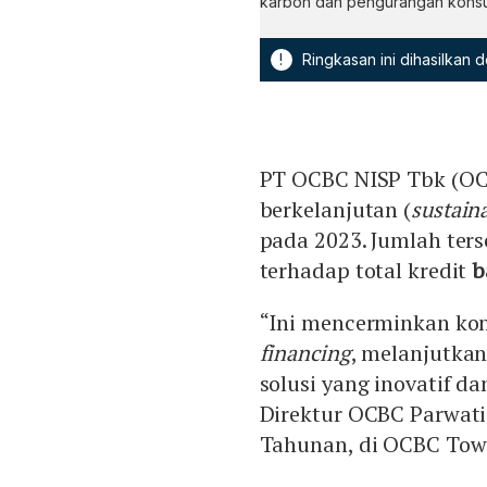
karbon dan pengurangan konsu
!
Ringkasan ini dihasilkan
PT OCBC NISP Tbk (O
berkelanjutan (
sustain
pada 2023. Jumlah ters
terhadap total kredit
b
“Ini mencerminkan ko
financing
, melanjutkan
solusi yang inovatif d
Direktur OCBC Parwati
Tahunan, di OCBC Tower