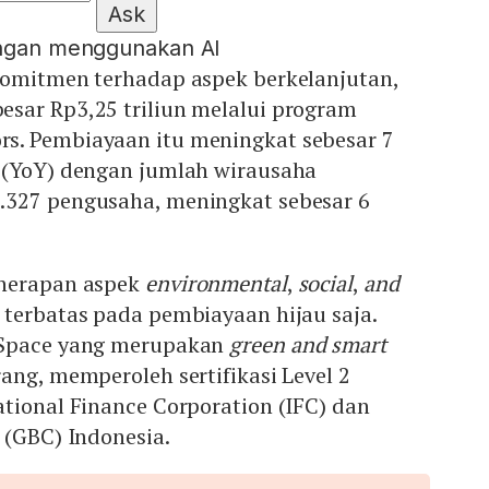
Ask
engan menggunakan AI
komitmen terhadap aspek berkelanjutan,
sar Rp3,25 triliun melalui program
s. Pembiayaan itu meningkat sebesar 7
 (YoY) dengan jumlah wirausaha
327 pengusaha, meningkat sebesar 6
enerapan aspek
environmental
,
social
,
and
 terbatas pada pembiayaan hijau saja.
 Space yang merupakan
green and smart
ang, memperoleh sertifikasi Level 2
national Finance Corporation (IFC) dan
 (GBC) Indonesia.