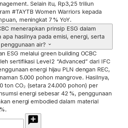
agement. Selain itu, Rp3,25 triliun
ogram #TAYTB Women Warriors kepada
mpuan, meningkat 7 % YoY.
BC menerapkan prinsip ESG dalam
 apa hasilnya pada emisi, energi, serta
penggunaan air?
n ESG melalui green building OCBC
 sertifikasi Level 2 “Advanced” dari IFC
enggunaan energi hijau PLN dengan REC,
anaman 5.000 pohon mangrove. Hasilnya,
 ton CO₂ (setara 24.000 pohon) per
nsumsi energi sebesar 42 %, penggunaan
nkan energi embodied dalam material
 %.