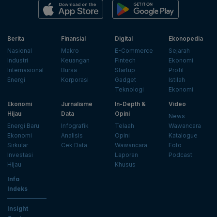
Berita
Finansial
Digital
Ekonopedia
Nasional
Makro
E-Commerce
Sejarah
Industri
Keuangan
Fintech
Ekonomi
Internasional
Bursa
Startup
Profil
Energi
Korporasi
Gadget
Istilah
Teknologi
Ekonomi
Ekonomi
Jurnalisme
In-Depth &
Video
Hijau
Data
Opini
News
Energi Baru
Infografik
Telaah
Wawancara
Ekonomi
Analisis
Opini
Katalogue
Sirkular
Cek Data
Wawancara
Foto
Investasi
Laporan
Podcast
Hijau
Khusus
Info
Indeks
Insight