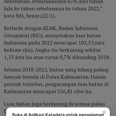
deforestasi. Penurunannya 65% dari tahun
lalu ke tahun sebelumnya ke tahun 2022,”
kata Siti, Senin (22/1).
Berbeda dengan KLHK, Badan Informasi
Geospasial (BIG), menyatakan luas hutan
Indonesia pada 2022 mencapai 102,53 juta
hektare (ha). Angka itu berkurang sekitar
1,33 juta ha atau turun 0,7% dibanding 2018.
Selama 2018-2022, hutan yang hilang paling
banyak berada di Pulau Kalimantan. Dalam
periode tersebut, pengurangan luas hutan di
Kalimantan mencapai 526,81 ribu ha.
Luas hutan juga berkurang di semua pulau
×
besar lainnya, dengan rincian seperti terlihat
Buka di Aplikasi Katadata untuk pengalaman