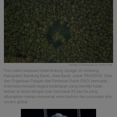
ANTARA FOTO/RAISAN AL FARISI/TOM.
Foto udara kawasan hutan lindung Jayagiri di Lembang,
Kabupaten Bandung Barat, Jawa Barat, Jumat (16/62023). Data
dari Organisasi Pangan dan Pertanian Dunia (FAO) mencatat,
Indonesia menjadi negara kedelapan yang memiliki hutan
terluas di dunia dengan luas mencapai 92 juta ha yang
diharapkan mampu menyerap emisi karbon dari persoalan iklim
secara global.