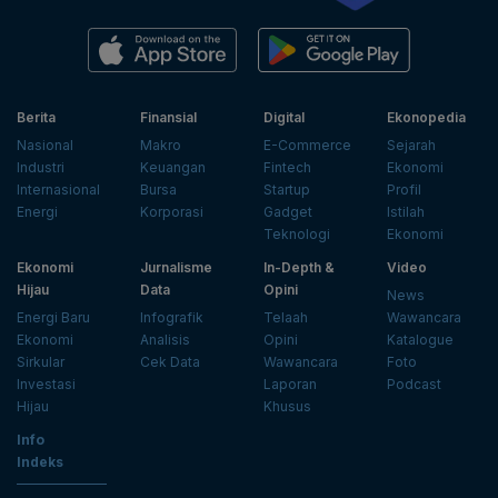
Berita
Finansial
Digital
Ekonopedia
Nasional
Makro
E-Commerce
Sejarah
Industri
Keuangan
Fintech
Ekonomi
Internasional
Bursa
Startup
Profil
Energi
Korporasi
Gadget
Istilah
Teknologi
Ekonomi
Ekonomi
Jurnalisme
In-Depth &
Video
Hijau
Data
Opini
News
Energi Baru
Infografik
Telaah
Wawancara
Ekonomi
Analisis
Opini
Katalogue
Sirkular
Cek Data
Wawancara
Foto
Investasi
Laporan
Podcast
Hijau
Khusus
Info
Indeks