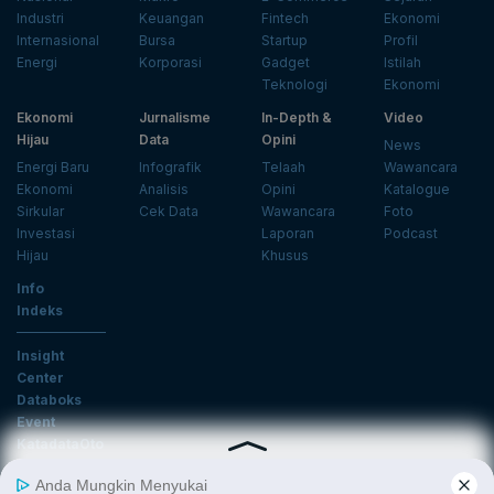
Industri
Keuangan
Fintech
Ekonomi
Internasional
Bursa
Startup
Profil
Energi
Korporasi
Gadget
Istilah
Teknologi
Ekonomi
Ekonomi
Jurnalisme
In-Depth &
Video
Hijau
Data
Opini
News
Energi Baru
Infografik
Telaah
Wawancara
Ekonomi
Analisis
Opini
Katalogue
Sirkular
Cek Data
Wawancara
Foto
Investasi
Laporan
Podcast
Hijau
Khusus
Info
Indeks
Insight
Center
Databoks
Event
KatadataOto