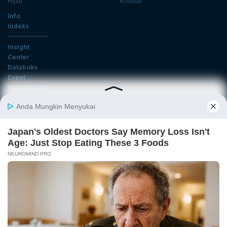
Hijau
Khusus
Info
Indeks
Insight
Center
Databoks
Event
KatadataOto
Langganan Newsletter
Email
Daftar
Ikuti Kami
Tentang Katadata
Advertising
Karier
Pedoman Media Siber
Kebijakan Privasi
Disclaimer
Hubungi Kami
©2026 Katadata. Hak cipta dilindungi Undang-undang.