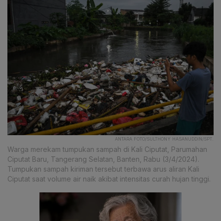
ANTARA FOTO/SULTHONY HASANUDDIN/SPT.
Warga merekam tumpukan sampah di Kali Ciputat, Parumahan
Ciputat Baru, Tangerang Selatan, Banten, Rabu (3/4/2024).
Tumpukan sampah kiriman tersebut terbawa arus aliran Kali
Ciputat saat volume air naik akibat intensitas curah hujan tinggi.