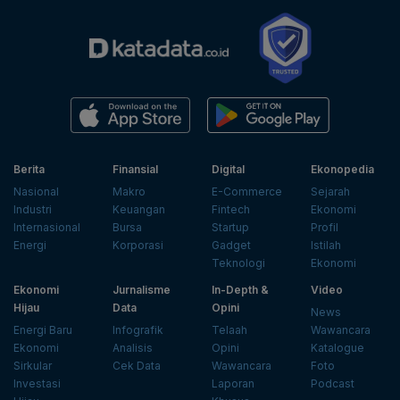
Berita
Finansial
Digital
Ekonopedia
Nasional
Makro
E-Commerce
Sejarah
Industri
Keuangan
Fintech
Ekonomi
Internasional
Bursa
Startup
Profil
Energi
Korporasi
Gadget
Istilah
Teknologi
Ekonomi
Ekonomi
Jurnalisme
In-Depth &
Video
Hijau
Data
Opini
News
Energi Baru
Infografik
Telaah
Wawancara
Ekonomi
Analisis
Opini
Katalogue
Sirkular
Cek Data
Wawancara
Foto
Investasi
Laporan
Podcast