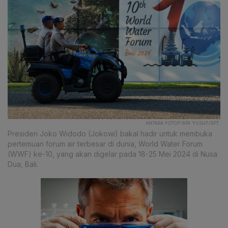
ANTARA FOTO/FIKRI YUSUF/SPT.
Presiden Joko Widodo (Jokowi) bakal hadir untuk membuka
pertemuan forum air terbesar di dunia, World Water Forum
(WWF) ke-10, yang akan digelar pada 18-25 Mei 2024 di Nusa
Dua, Bali.