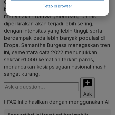
Copernicus mencatat Juni 2024 sebagai
Tetap di Browser
bulan terpanas ketiga secara global, dan
menyatakan bahwa gelombang panas
diperkirakan akan terjadi lebih sering,
dengan intensitas yang lebih tinggi, serta
berdampak pada lebih banyak populasi di
Eropa. Samantha Burgess menegaskan tren
ini, sementara data 2022 menunjukkan
sekitar 61.000 kematian terkait panas,
menandakan kesiapsiagaan nasional masih
sangat kurang.
Ask
!
FAQ ini dihasilkan dengan menggunakan AI