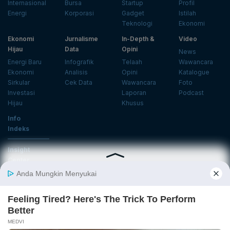
Internasional
Bursa
Startup
Profil
Energi
Korporasi
Gadget
Istilah
Teknologi
Ekonomi
Ekonomi
Jurnalisme
In-Depth &
Video
Hijau
Data
Opini
News
Energi Baru
Infografik
Telaah
Wawancara
Ekonomi
Analisis
Opini
Katalogue
Sirkular
Cek Data
Wawancara
Foto
Investasi
Laporan
Podcast
Hijau
Khusus
Info
Indeks
Insight
Center
Databoks
Event
KatadataOto
Langganan Newsletter