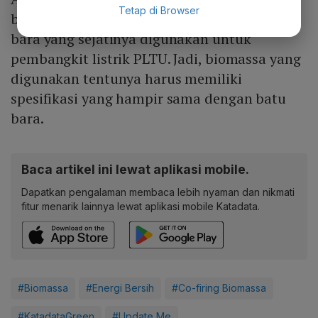
Tetap di Browser
biomassa memang tidak mudah karena batu
bara yang sejatinya digunakan untuk
pembangkit listrik PLTU. Jadi, biomassa yang
digunakan tentunya harus memiliki
spesifikasi yang hampir sama dengan batu
bara.
Baca artikel ini lewat aplikasi mobile.
Dapatkan pengalaman membaca lebih nyaman dan nikmati
fitur menarik lainnya lewat aplikasi mobile Katadata.
#Biomassa
#Energi Bersih
#Co-firing Biomassa
#KatadataGreen
#Update Me