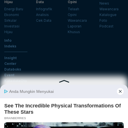
Hijau
Data
Opini
News
Energi Baru
Infografik
Telaah
Wawancara
Ekonomi
Analisis
Opini
Katalogue
Sirkular
Cek Data
Wawancara
Foto
Investasi
Laporan
Podcast
Hijau
Khusus
Info
Indeks
Insight
Center
Databoks
Event
KatadataOto
Langganan Newsletter
Email
Daftar
Ikuti Kami