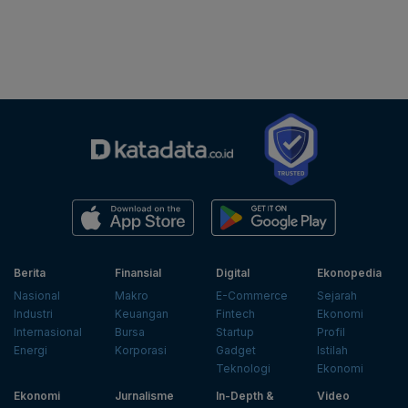
Berita
Finansial
Digital
Ekonopedia
Nasional
Makro
E-Commerce
Sejarah
Industri
Keuangan
Fintech
Ekonomi
Internasional
Bursa
Startup
Profil
Energi
Korporasi
Gadget
Istilah
Teknologi
Ekonomi
Ekonomi
Jurnalisme
In-Depth &
Video