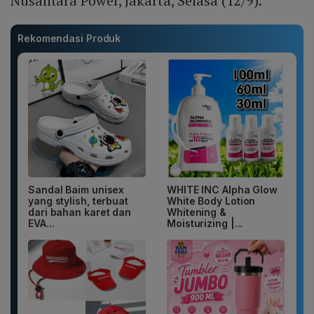
Nusantara Power, Jakarta, Selasa (12/9).
Rekomendasi Produk
Sandal Baim unisex
WHITE INC Alpha Glow
yang stylish, terbuat
White Body Lotion
dari bahan karet dan
Whitening &
EVA...
Moisturizing |...