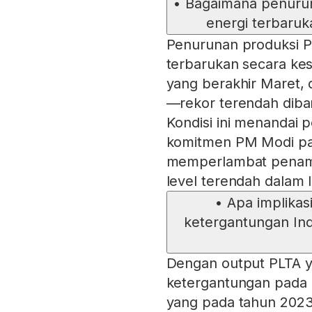
•
Bagaimana penuru
energi terbaruka
Penurunan produksi 
terbarukan secara kes
yang berakhir Maret
—rekor terendah diban
Kondisi ini menandai 
komitmen PM Modi pada
memperlambat penamb
level terendah dalam l
•
Apa implikas
ketergantungan Ind
Dengan output PLTA y
ketergantungan pada pe
yang pada tahun 2023