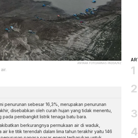
AR
ANTARA FOTO/ARNAS PADDA/NZ
air.
ami penurunan sebesar 16,3%, merupakan penurunan
akhir, disebabkan oleh curah hujan yang tidak menentu,
 pada pembangkit listrik tenaga batu bara.
kibatkan berkurangnya permukaan air di waduk,
 air ke titik terendah dalam lima tahun terakhir yaitu 146
 penurunan pangsa pasar energi terbarukan untuk