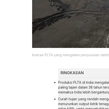
Ilustrasi PLTA yang mengalami penyusutan debit 
RINGKASAN
Produksi PLTA di India mengal
paling tajam dalam 38 tahun ter
memaksa India lebih bergantung
Curah hujan yang rendah menga
menurunkan output listrik tenaga
miliar kWh, serta menyebabkan