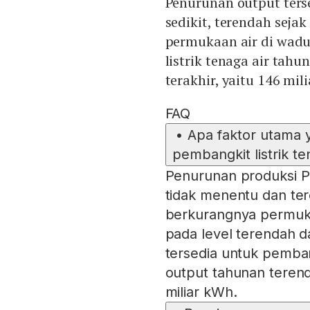
Penurunan output ters
sedikit, terendah seja
permukaan air di wad
listrik tenaga air tah
terakhir, yaitu 146 mil
FAQ
•
Apa faktor utama
pembangkit listrik te
Penurunan produksi P
tidak menentu dan te
berkurangnya permuka
pada level terendah da
tersedia untuk pemba
output tahunan terend
miliar kWh.