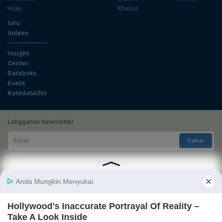
Hijau
Khusus
Info
Indeks
Insight
Center
Databoks
Event
KatadataOto
Langganan Newsletter
Email
Daftar
Ikuti Kami
Tentang Katadata
Advertising
Karier
Pedoman Media Siber
Kebijakan Privasi
Disclaimer
Hubungi Kami