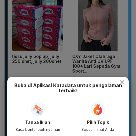
tissu jolly pop up, jolly
OXY Jaket Olahraga
250 shet, jolly 200shet
Wanita Anti UV UPF
100+ Lari Sepeda Gym
Sport...
×
Buka di Aplikasi Katadata untuk pengalaman
terbaik!
Tanpa Iklan
Pilih Topik
Baca berita lebih nyaman
Sesuai minat Anda
KJ - Glad2Glow Bright
Sandal Baim unisex