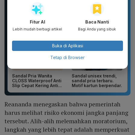
Body Serum Series
yang stylish, terbuat
dari bahan karet dan
EVA...
Fitur AI
Baca Nanti
Lebih mudah berbagi artikel
Bagi Anda yang sibuk
Buka di Aplikasi
Tetap di Browser
Sandal Pria Wanita
Sandal unisex trendi,
CLOSS Waterproof Anti
sandal pria terbaru.
Slip Cepat Kering Anti...
Motif kartun berpendar.
Reananda menegaskan bahwa pemerintah
harus melihat risiko ekonomi jangka panjang
tersebut. Alih-alih melemahkan moratorium,
langkah yang lebih tepat adalah memperkuat