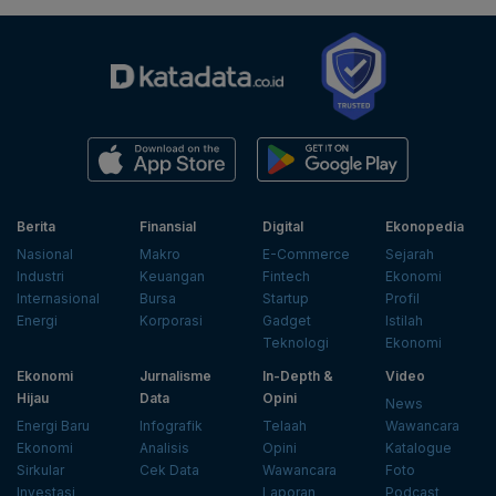
Berita
Finansial
Digital
Ekonopedia
Nasional
Makro
E-Commerce
Sejarah
Industri
Keuangan
Fintech
Ekonomi
Internasional
Bursa
Startup
Profil
Energi
Korporasi
Gadget
Istilah
Teknologi
Ekonomi
Ekonomi
Jurnalisme
In-Depth &
Video
Hijau
Data
Opini
News
Energi Baru
Infografik
Telaah
Wawancara
Ekonomi
Analisis
Opini
Katalogue
Sirkular
Cek Data
Wawancara
Foto
Investasi
Laporan
Podcast