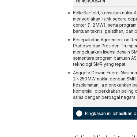
RINGKASAN
Kelle Barfield, konsultan nukli
menyediakan listrik secara cep
center (1–2 MW), serta program
bantuan teknis, pelatihan, dan
Kesepakatan Agreement on Reci
Prabowo dan Presiden Trump m
mengeluarkan lisensi desain S
sementara program bantuan AS 
teknologi SMR yang tepat.
Anggota Dewan Energi Nasiona
2 × 250 MW nuklir, dengan SMR 
keselamatan; ia menekankan ba
komersial, diperkirakan paling
sama dengan berbagai negara.
!
Ringkasan ini dihasilkan