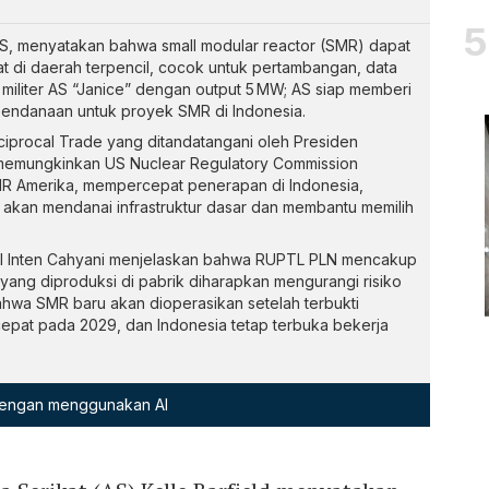
r AS, menyatakan bahwa small modular reactor (SMR) dapat
at di daerah terpencil, cocok untuk pertambangan, data
 militer AS “Janice” dengan output 5 MW; AS siap memberi
 pendanaan untuk proyek SMR di Indonesia.
procal Trade yang ditandatangani oleh Presiden
emungkinkan US Nuclear Regulatory Commission
MR Amerika, mempercepat penerapan di Indonesia,
akan mendanai infrastruktur dasar dan membantu memilih
l Inten Cahyani menjelaskan bahwa RUPTL PLN mencakup
yang diproduksi di pabrik diharapkan mengurangi risiko
hwa SMR baru akan dioperasikan setelah terbukti
 cepat pada 2029, dan Indonesia tetap terbuka bekerja
 dengan menggunakan AI