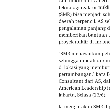
Ahli nuklir dari Ameri
teknologi reaktor
nukli
(SMR) bisa menjadi sol
daerah terpencil. AS s
pengalaman panjang da
memberikan bantuan te
proyek nuklir di Indon
"SMR menawarkan pelua
sehingga mudah ditemp
di lokasi yang membutu
pertambangan," kata B
Consultant dari AS, da
American Leadership i
Jakarta, Selasa (23/6).
Ia mengatakan SMR dip