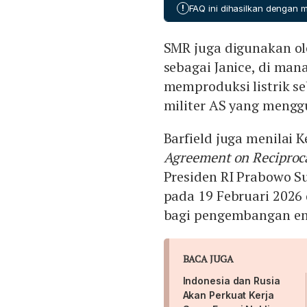
potensi kerugian dan isu
ahli untuk memilih teknol
!
FAQ ini dihasilkan dengan
komersial telah terbukti d
Indonesia.
bagi Indonesia menjadi leb
SMR juga digunakan ol
operasional SMR pertama 
komersial yang solid.
sebagai Janice, di m
memproduksi listrik s
militer AS yang menggu
Barfield juga menilai 
Agreement on Reciproca
Presiden RI Prabowo S
pada 19 Februari 2026
bagi pengembangan ene
BACA JUGA
Indonesia dan Rusia
Akan Perkuat Kerja