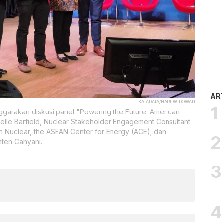
AR
KATADATA/HARI WIDOWATI
garakan diskusi panel "Powering the Future: American
elle Barfield, Nuclear Stakeholder Engagement Consultant
on Nuclear, the ASEAN Center for Energy (ACE); dan
nten Cahyani.