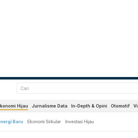
konomi Hijau
Jurnalisme Data
In-Depth & Opini
Otomotif
V
nergi Baru
Ekonomi Sirkular
Investasi Hijau