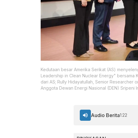
Kedutaan besar Amerika Serikat (AS) menyeleng
Leadership in Clean Nuclear Energy" bersama K
dari AS; Rully Hidayatullah, Senior Researcher 
Anggota Dewan Energi Nasional (DEN) Sripeni I
Audio Berita
1:22