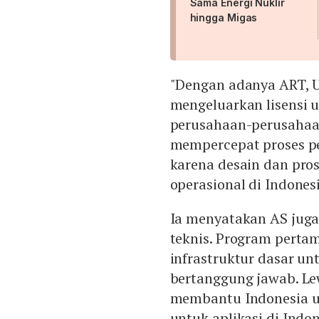
Sama Energi Nuklir
hingga Migas
"Dengan adanya ART, U
mengeluarkan lisensi 
perusahaan-perusahaan
mempercepat proses pe
karena desain dan pro
operasional di Indonesi
Ia menyatakan AS jug
teknis. Program perta
infrastruktur dasar u
bertanggung jawab. Lew
membantu Indonesia u
untuk aplikasi di Indo