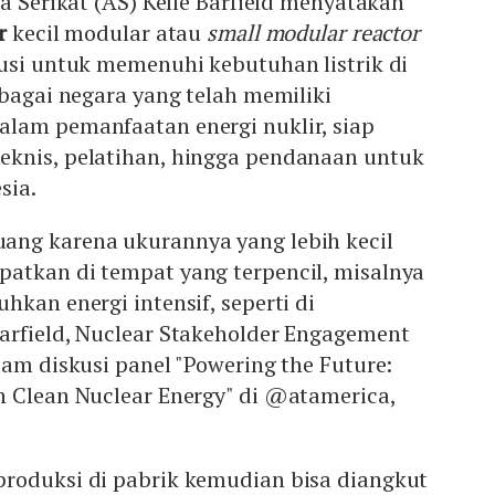
ka Serikat (AS) Kelle Barfield menyatakan
r
kecil modular atau
small modular reactor
usi untuk memenuhi kebutuhan listrik di
ebagai negara yang telah memiliki
lam pemanfaatan energi nuklir, siap
knis, pelatihan, hingga pendanaan untuk
esia.
ng karena ukurannya yang lebih kecil
atkan di tempat yang terpencil, misalnya
hkan energi intensif, seperti di
arfield, Nuclear Stakeholder Engagement
lam diskusi panel "Powering the Future:
n Clean Nuclear Energy" di @atamerica,
roduksi di pabrik kemudian bisa diangkut