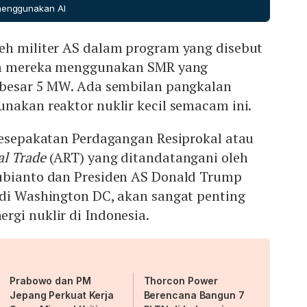
 governance meningkat. Sebaliknya, SMR yang sudah
ogi SMR yang paling cocok dengan kebutuhan energi
 menggunakan AI
apat beroperasi lancar tanpa gangguan, sehingga risiko
ih terkendali. Oleh karena itu, ia menargetkan
eh militer AS dalam program yang disebut
pada 2029, setelah teknologi tersebut mencapai tahap
ana mereka menggunakan SMR yang
ebesar 5 MW. Ada sembilan pangkalan
nakan reaktor nuklir kecil semacam ini.
Kesepakatan Perdagangan Resiprokal atau
l Trade
(ART) yang ditandatangani oleh
ubianto dan Presiden AS Donald Trump
 di Washington DC, akan sangat penting
rgi nuklir di Indonesia.
Prabowo dan PM
Thorcon Power
Jepang Perkuat Kerja
Berencana Bangun 7