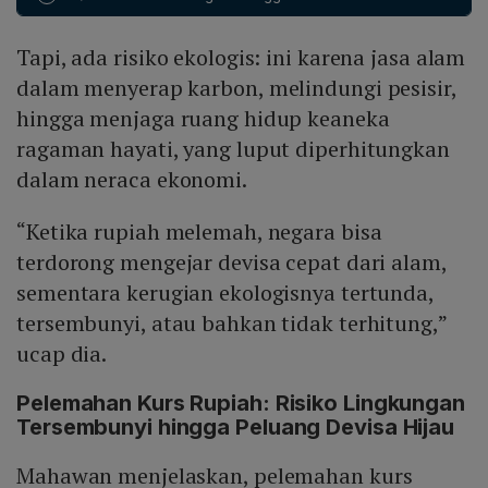
memperluas perdagangan karbon dengan integritas
memperlemah kemampuan negara dalam menjaga
tinggi; memperkuat restorasi gambut dan bakau;
layanan ekosistem yang penting bagi ketahanan jangka
Tapi, ada risiko ekologis: ini karena jasa alam
mengembangkan perikanan berkelanjutan; serta
panjang.
mengurangi ketergantungan pada impor energi fosil.
dalam menyerap karbon, melindungi pesisir,
Langkah-langkah ini diharapkan dapat mengalihkan
hingga menjaga ruang hidup keaneka
fokus nasional dari sekadar meningkatkan devisa
ragaman hayati, yang luput diperhitungkan
melalui eksploitasi sumber daya alam menuju
dalam neraca ekonomi.
penciptaan devisa hijau yang berkelanjutan.
“Ketika rupiah melemah, negara bisa
terdorong mengejar devisa cepat dari alam,
sementara kerugian ekologisnya tertunda,
tersembunyi, atau bahkan tidak terhitung,”
ucap dia.
Pelemahan Kurs Rupiah: Risiko Lingkungan
Tersembunyi hingga Peluang Devisa Hijau
Mahawan menjelaskan, pelemahan kurs