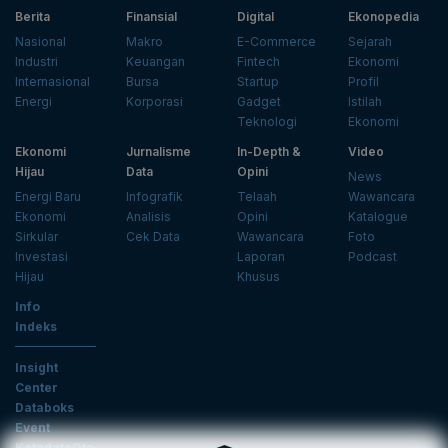
Berita
Finansial
Digital
Ekonopedia
Nasional
Makro
E-Commerce
Sejarah
Industri
Keuangan
Fintech
Ekonomi
Internasional
Bursa
Startup
Profil
Energi
Korporasi
Gadget
Istilah
Teknologi
Ekonomi
Ekonomi
Jurnalisme
In-Depth &
Video
Hijau
Data
Opini
News
Energi Baru
Infografik
Telaah
Wawancara
Ekonomi
Analisis
Opini
Katalogue
Sirkular
Cek Data
Wawancara
Foto
Investasi
Laporan
Podcast
Hijau
Khusus
Info
Indeks
Insight
Center
Databoks
Event
KatadataOto