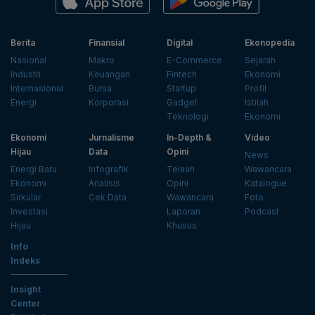
Berita
Finansial
Digital
Ekonopedia
Nasional
Makro
E-Commerce
Sejarah
Industri
Keuangan
Fintech
Ekonomi
Internasional
Bursa
Startup
Profil
Energi
Korporasi
Gadget
Istilah
Teknologi
Ekonomi
Ekonomi
Jurnalisme
In-Depth &
Video
Hijau
Data
Opini
News
Energi Baru
Infografik
Telaah
Wawancara
Ekonomi
Analisis
Opini
Katalogue
Sirkular
Cek Data
Wawancara
Foto
Investasi
Laporan
Podcast
Hijau
Khusus
Info
Indeks
Insight
Center