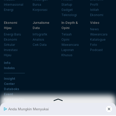
Internasional
Bursa
Startup
Profil
Energi
Korporasi
Gadget
Istilah
Teknologi
Ekonomi
Ekonomi
Jurnalisme
In-Depth &
Video
Hijau
Data
Opini
News
Energi Baru
Infografik
Telaah
Wawancara
Ekonomi
Analisis
Opini
Katalogue
Sirkular
Cek Data
Wawancara
Foto
Investasi
Laporan
Podcast
Hijau
Khusus
Info
Indeks
Insight
Center
Databoks
Event
KatadataOto
Langganan Newsletter