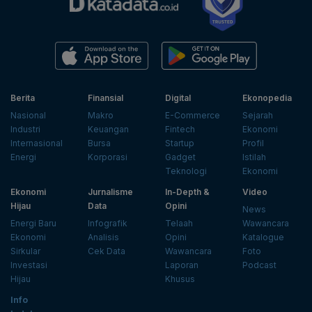
Berita
Finansial
Digital
Ekonopedia
Nasional
Makro
E-Commerce
Sejarah
Industri
Keuangan
Fintech
Ekonomi
Internasional
Bursa
Startup
Profil
Energi
Korporasi
Gadget
Istilah
Teknologi
Ekonomi
Ekonomi
Jurnalisme
In-Depth &
Video
Hijau
Data
Opini
News
Energi Baru
Infografik
Telaah
Wawancara
Ekonomi
Analisis
Opini
Katalogue
Sirkular
Cek Data
Wawancara
Foto
Investasi
Laporan
Podcast
Hijau
Khusus
Info