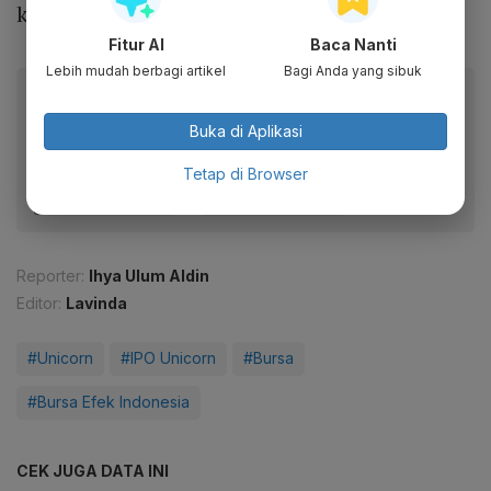
kata Nyoman.
Fitur AI
Baca Nanti
Lebih mudah berbagi artikel
Bagi Anda yang sibuk
Baca artikel ini lewat aplikasi mobile.
Dapatkan pengalaman membaca lebih nyaman dan nikmati
Buka di Aplikasi
fitur menarik lainnya lewat aplikasi mobile Katadata.
Tetap di Browser
Reporter:
Ihya Ulum Aldin
Editor:
Lavinda
#Unicorn
#IPO Unicorn
#Bursa
#Bursa Efek Indonesia
CEK JUGA DATA INI