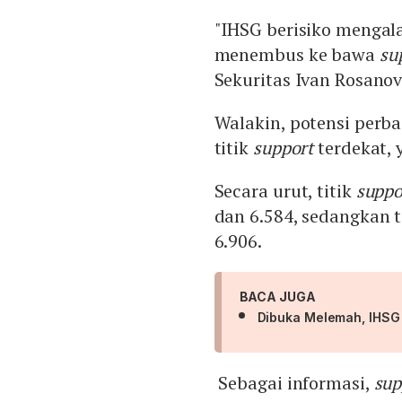
"IHSG berisiko mengala
menembus ke bawa
su
Sekuritas Ivan Rosanov
Walakin, potensi perb
titik
support
terdekat, y
Secara urut, titik
supp
dan 6.584, sedangkan t
6.906.
BACA JUGA
Dibuka Melemah, IHSG
Sebagai informasi,
sup