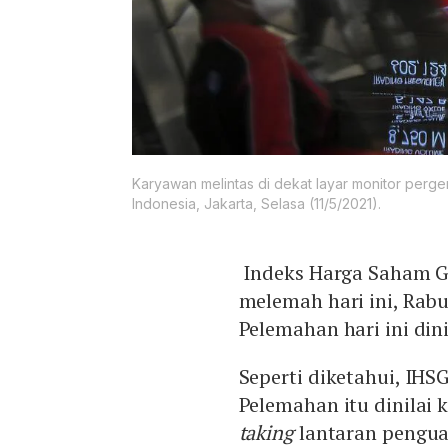
Karyawan melintas di dekat layar monitor perg
Indonesia, Jakarta, Selasa (11/5/2021).
Indeks Harga Saham G
melemah hari ini, Rabu
Pelemahan hari ini dini
Seperti diketahui, IHS
Pelemahan itu dinilai
taking
lantaran pengua