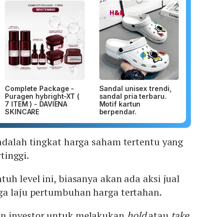
Complete Package -
Sandal unisex trendi,
Puragen hybright-XT (
sandal pria terbaru.
7 ITEM ) - DAVIENA
Motif kartun
SKINCARE
berpendar.
adalah tingkat harga saham tertentu yang
rtinggi.
h level ini, biasanya akan ada aksi jual
ga laju pertumbuhan harga tertahan.
n investor untuk melakukan
hold
atau
take