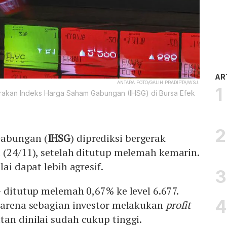
AR
ANTARA FOTO/GALIH PRADIPTA/WSJ.
erakan Indeks Harga Saham Gabungan (IHSG) di Bursa Efek
abungan (
IHSG
) diprediksi bergerak
 (24/11), setelah ditutup melemah kemarin.
lai dapat lebih agresif.
G ditutup melemah 0,67% ke level 6.677.
 karena sebagian investor melakukan
profit
tan dinilai sudah cukup tinggi.