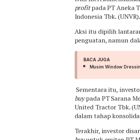
profit
pada PT Aneka T
Indonesia Tbk. (UNVR)
Aksi itu dipilih lanta
penguatan, namun dal
BACA JUGA
Musim Window Dressing
Sementara itu, invest
buy
pada PT Sarana Me
United Tractor Tbk. (U
dalam tahap konsolida
Terakhir, investor dis
buy
untuk emiten PT Mi