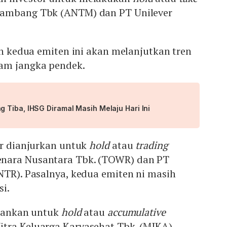
ambang Tbk (ANTM) dan PT Unilever
.
ran kedua emiten ini akan melanjutkan tren
am jangka pendek.
 Tiba, IHSG Diramal Masih Melaju Hari Ini
or dianjurkan untuk
hold
atau
trading
nara Nusantara Tbk. (TOWR) dan PT
NTR). Pasalnya, kedua emiten ni masih
si.
arankan untuk
hold
atau
accumulative
tra Keluarga Karyasehat Tbk. (MIKA).