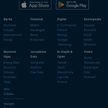
Berita
Finansial
Digital
Ekonopedia
Nasional
Makro
E-Commerce
Sejarah
Industri
Keuangan
Fintech
Ekonomi
Internasional
Bursa
Startup
Profil
Energi
Korporasi
Gadget
Istilah
Teknologi
Ekonomi
Ekonomi
Jurnalisme
In-Depth &
Video
Hijau
Data
Opini
News
Energi Baru
Infografik
Telaah
Wawancara
Ekonomi
Analisis
Opini
Katalogue
Sirkular
Cek Data
Wawancara
Foto
Investasi
Laporan
Podcast
Hijau
Khusus
Info
Indeks
Insight