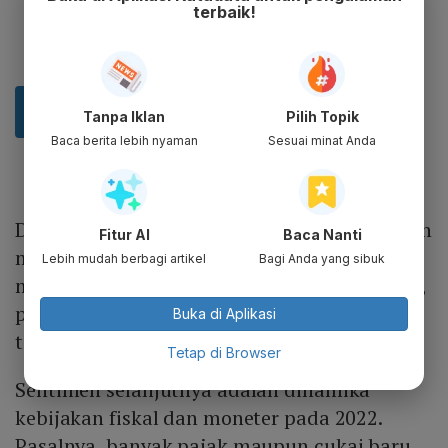
terbaik!
Tanpa Iklan
Pilih Topik
Baca berita lebih nyaman
Sesuai minat Anda
David mengatakan penyebaran Omicron akan
Fitur AI
Baca Nanti
menjadi faktor utama yang dapat
Lebih mudah berbagi artikel
Bagi Anda yang sibuk
mempengaruhi
January Effect
2022. Pasalnya,
penyebaran varian Delta pada medio 2021
Buka di Aplikasi
telah cukup memukul IHSG.
Tetap di Browser
Sentimen selanjutnya adalah dinamika
kebijakan fiskal dan moneter pada 2022.
Pasalnya, banyak pajak maupun cukai baru