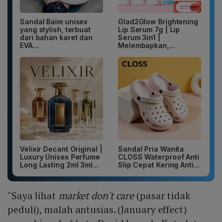
Sandal Baim unisex
Glad2Glow Brightening
yang stylish, terbuat
Lip Serum 7g | Lip
dari bahan karet dan
Serum 3in1 |
EVA...
Melembapkan,...
Velixir Decant Original |
Sandal Pria Wanita
Luxury Unisex Perfume
CLOSS Waterproof Anti
Long Lasting 2ml 3ml...
Slip Cepat Kering Anti...
"Saya lihat
market don't care
(pasar tidak
peduli), malah antusias. (January effect)