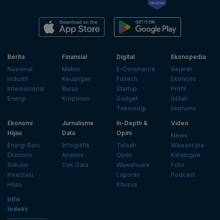
Berita
Finansial
Digital
Ekonopedia
Nasional
Makro
E-Commerce
Sejarah
Industri
Keuangan
Fintech
Ekonomi
Internasional
Bursa
Startup
Profil
Energi
Korporasi
Gadget
Istilah
Teknologi
Ekonomi
Ekonomi
Jurnalisme
In-Depth &
Video
Hijau
Data
Opini
News
Energi Baru
Infografik
Telaah
Wawancara
Ekonomi
Analisis
Opini
Katalogue
Sirkular
Cek Data
Wawancara
Foto
Investasi
Laporan
Podcast
Hijau
Khusus
Info
Indeks