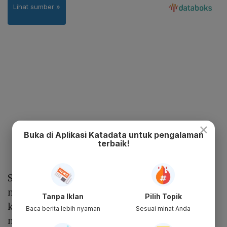
×
Buka di Aplikasi Katadata untuk pengalaman
terbaik!
Sebagai informasi, investor sudah dapat
memesan produk reksa dana ini melalui
Tanpa Iklan
Pilih Topik
kantor-kantor cabang bank BCA. BCA juga
Baca berita lebih nyaman
Sesuai minat Anda
menawarkan program
cashback
sebesar Rp