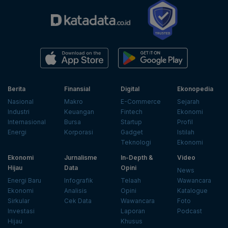
Berita
Finansial
Digital
Ekonopedia
Nasional
Makro
E-Commerce
Sejarah
Industri
Keuangan
Fintech
Ekonomi
Internasional
Bursa
Startup
Profil
Energi
Korporasi
Gadget
Istilah
Teknologi
Ekonomi
Ekonomi
Jurnalisme
In-Depth &
Video
Hijau
Data
Opini
News
Energi Baru
Infografik
Telaah
Wawancara
Ekonomi
Analisis
Opini
Katalogue
Sirkular
Cek Data
Wawancara
Foto
Investasi
Laporan
Podcast
Hijau
Khusus