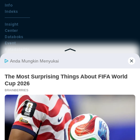
Info
Indeks
Insight
Center
Databoks
Event
KatadataOto
Langganan Newsletter
Email
Daftar
Ikuti Kami
Tentang Katadata
Advertising
Karier
Pedoman Media Siber
Kebijakan Privasi
Disclaimer
Hubungi Kami
©2026 Katadata. Hak cipta dilindungi Undang-undang.