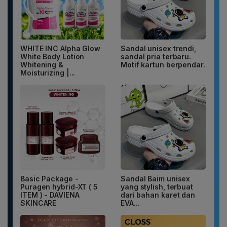
WHITE INC Alpha Glow
Sandal unisex trendi,
White Body Lotion
sandal pria terbaru.
Whitening &
Motif kartun berpendar.
Moisturizing |...
Basic Package -
Sandal Baim unisex
Puragen hybrid-XT ( 5
yang stylish, terbuat
ITEM ) - DAVIENA
dari bahan karet dan
SKINCARE
EVA...