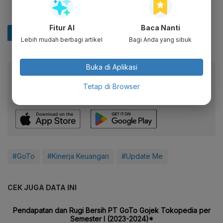
Fitur AI
Baca Nanti
Lebih mudah berbagi artikel
Bagi Anda yang sibuk
Buka di Aplikasi
Baca artikel ini lewat aplikasi mobile.
Tetap di Browser
Dapatkan pengalaman membaca lebih nyaman dan nikmati
fitur menarik lainnya lewat aplikasi mobile Katadata.
#GoTo
#Kinerja Keuangan
#Update Me
CEK JUGA DATA INI