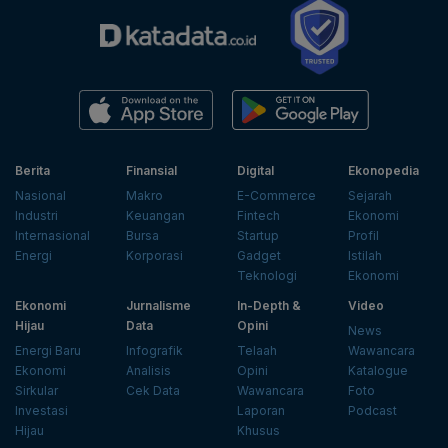
Berita
Finansial
Digital
Ekonopedia
Nasional
Makro
E-Commerce
Sejarah
Industri
Keuangan
Fintech
Ekonomi
Internasional
Bursa
Startup
Profil
Energi
Korporasi
Gadget
Istilah
Teknologi
Ekonomi
Ekonomi
Jurnalisme
In-Depth &
Video
Hijau
Data
Opini
News
Energi Baru
Infografik
Telaah
Wawancara
Ekonomi
Analisis
Opini
Katalogue
Sirkular
Cek Data
Wawancara
Foto
Investasi
Laporan
Podcast
Hijau
Khusus