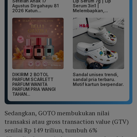
Setelan Anak 17
Lip Serum 7g | Lip
Agustus Dirgahayu 81
Serum 3in1 |
2026 Katun...
Melembapkan,...
DIKIRIM 2 BOTOL
Sandal unisex trendi,
PARFUM SCARLETT
sandal pria terbaru.
PARFUM WANITA
Motif kartun berpendar.
PARFUM PRIA WANGI
TAHAN...
Sedangkan, GOTO membukukan nilai
transaksi atau gross transaction value (GTV)
senilai Rp 149 triliun, tumbuh 6%