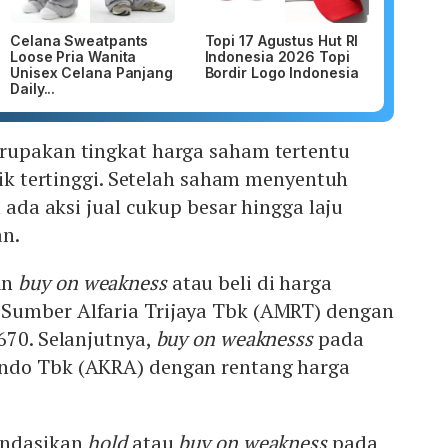
Celana Sweatpants
Topi 17 Agustus Hut RI
Loose Pria Wanita
Indonesia 2026 Topi
Unisex Celana Panjang
Bordir Logo Indonesia
Daily...
rupakan tingkat harga saham tertentu
itik tertinggi. Setelah saham menyentuh
n ada aksi jual cukup besar hingga laju
an.
an
buy on weakness
atau beli di harga
Sumber Alfaria Trijaya Tbk (AMRT) dengan
670. Selanjutnya,
buy on weaknesss
pada
ndo Tbk (AKRA) dengan rentang harga
endasikan
hold
atau
buy on weakness
pada