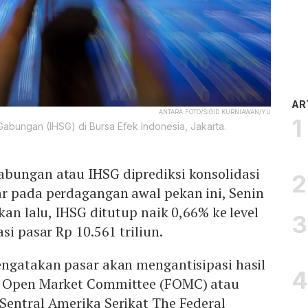
AR
ANTARA FOTO/SIGID KURNIAWAN/YU
bungan (IHSG) di Bursa Efek Indonesia, Jakarta.
bungan atau IHSG diprediksi konsolidasi
r pada perdagangan awal pekan ini, Senin
kan lalu, IHSG ditutup naik 0,66% ke level
si pasar Rp 10.561 triliun.
engatakan pasar akan mengantisipasi hasil
l Open Market Committee (FOMC) atau
Sentral Amerika Serikat The Federal