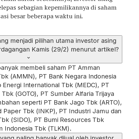
lepas sebagian kepemilikannya di saham
asi besar beberapa waktu ini.
ng menjadi pilihan utama investor asing
rdagangan Kamis (29/2) menurut artikel?
g banyak membeli saham PT Amman
l Tbk (AMMN), PT Bank Negara Indonesia
 Energi International Tbk (MEDC), PT
Tbk (GOTO), PT Sumber Alfaria Trijaya
mbahan seperti PT Bank Jago Tbk (ARTO),
d Paper Tbk (INKP), PT Industri Jamu dan
Tbk (SIDO), PT Bumi Resources Tbk
m Indonesia Tbk (TLKM).
ang paling banyak dijual oleh investor