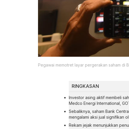
Pegawai memotret layar pergerakan saham di Bu
RINGKASAN
Investor asing aktif membeli s
Medco Energi International, GOT
Sebaliknya, saham Bank Central
mengalami aksi jual signifikan o
Rekam jejak menunjukkan penur