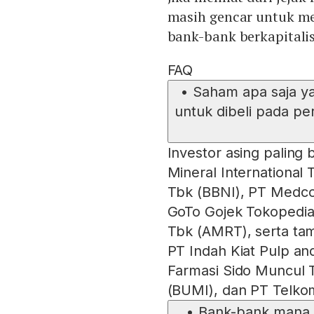
masih gencar untuk me
bank-bank berkapitalis
FAQ
•
Saham apa saja ya
untuk dibeli pada pe
Investor asing palin
Mineral Internationa
Tbk (BBNI), PT Medco
GoTo Gojek Tokopedia 
Tbk (AMRT), serta ta
PT Indah Kiat Pulp an
Farmasi Sido Muncul 
(BUMI), dan PT Telko
•
Bank-bank mana y