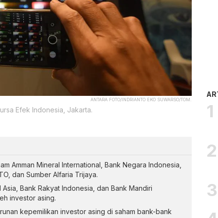
AR
ANTARA FOTO/INDRIANTO EKO SUWARSO/TOM.
rsa Efek Indonesia, Jakarta.
aham Amman Mineral International, Bank Negara Indonesia,
O, dan Sumber Alfaria Trijaya.
 Asia, Bank Rakyat Indonesia, dan Bank Mandiri
leh investor asing.
unan kepemilikan investor asing di saham bank-bank