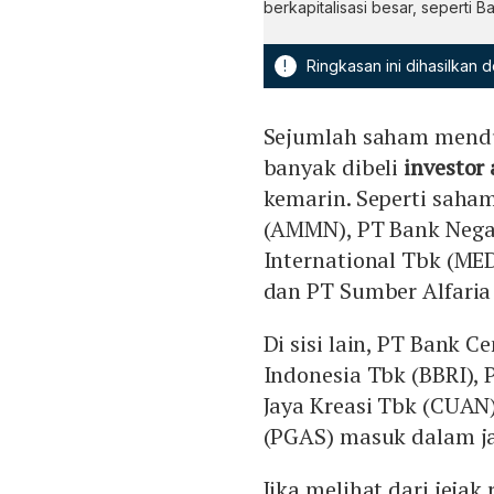
berkapitalisasi besar, seperti 
!
Ringkasan ini dihasilkan
Sejumlah saham mendud
banyak dibeli
investor
kemarin. Seperti saha
(AMMN), PT Bank Negar
International Tbk (ME
dan PT Sumber Alfaria
Di sisi lain, PT Bank 
Indonesia Tbk (BBRI), 
Jaya Kreasi Tbk (CUAN
(PGAS) masuk dalam ja
Jika melihat dari jejak