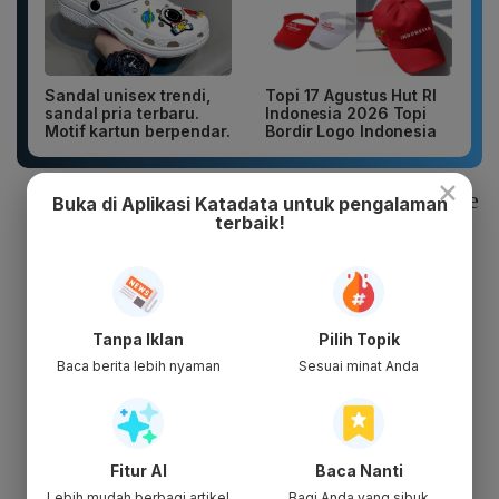
Sandal unisex trendi,
Topi 17 Agustus Hut RI
sandal pria terbaru.
Indonesia 2026 Topi
Motif kartun berpendar.
Bordir Logo Indonesia
×
PT Timah Tbk (TINS) menguat 22,31% ke
Buka di Aplikasi Katadata untuk pengalaman
terbaik!
Rp 740
PT Adhi Karya Tbk (ADHI) naik 5,48% ke
Rp 308
PT XL Axiata Tbk (EXCL) naik 4,56% ke
Tanpa Iklan
Pilih Topik
Rp 2.520
Baca berita lebih nyaman
Sesuai minat Anda
PT Smartfren Telecom Tbk (FREN)
menguat 2% ke Rp 51
PT Medco Energi Internasional Tbk
Fitur AI
Baca Nanti
(MEDC) naik 1,90% ke Rp 1.340
Lebih mudah berbagi artikel
Bagi Anda yang sibuk