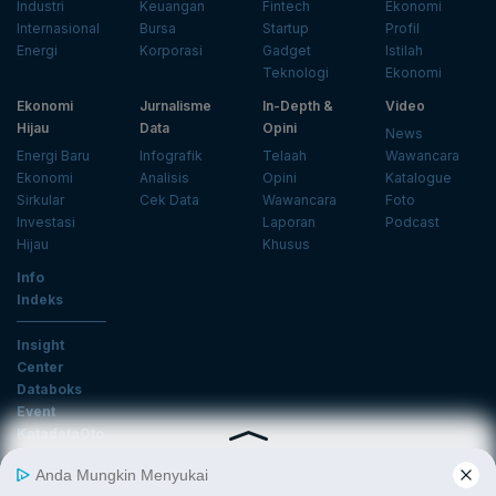
Industri
Keuangan
Fintech
Ekonomi
Internasional
Bursa
Startup
Profil
Energi
Korporasi
Gadget
Istilah
Teknologi
Ekonomi
Ekonomi
Jurnalisme
In-Depth &
Video
Hijau
Data
Opini
News
Energi Baru
Infografik
Telaah
Wawancara
Ekonomi
Analisis
Opini
Katalogue
Sirkular
Cek Data
Wawancara
Foto
Investasi
Laporan
Podcast
Hijau
Khusus
Info
Indeks
Insight
Center
Databoks
Event
KatadataOto