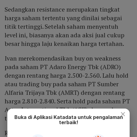
Sedangkan resistance merupakan tingkat
harga saham tertentu yang dinilai sebagai
titik tertinggi. Setelah saham menyentuh
level ini, biasanya akan ada aksi jual cukup
besar hingga laju kenaikan harga tertahan.
Ivan merekomendasikan buy on weakness
pada saham PT Adaro Energy Tbk (ADRO)
dengan rentang harga 2.500-2.560. Lalu hold
atau trading buy pada saham PT Sumber
Alfaria Trijaya Tbk (AMRT) dengan rentang
harga 2.810-2.840. Serta hold pada saham PT
Astra International Tbk (ASII) dengan harga
×
Buka di Aplikasi Katadata untuk pengalaman
terdekat di 5.400.
terbaik!
Rekomendasi selanjutnya yakni hold pada