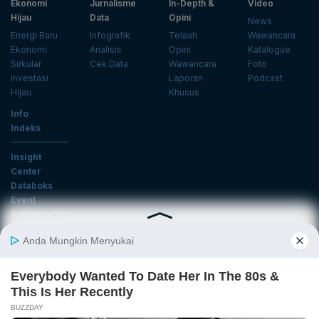
Ekonomi
Jurnalisme
In-Depth &
Video
Hijau
Data
Opini
News
Energi Baru
Infografik
Telaah
Wawancara
Ekonomi
Analisis
Opini
Katalogue
Sirkular
Cek Data
Wawancara
Foto
Investasi
Laporan
Podcast
Hijau
Khusus
Info
Indeks
Insight
Center
Databoks
Event
KatadataOto
Langganan Newsletter
Email
Daftar
Ikuti Kami