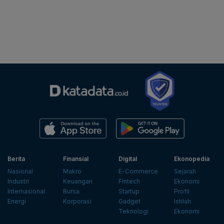
Berita
Finansial
Digital
Ekonopedia
Nasional
Makro
E-Commerce
Sejarah
Industri
Keuangan
Fintech
Ekonomi
Internasional
Bursa
Startup
Profil
Energi
Korporasi
Gadget
Istilah
Teknologi
Ekonomi