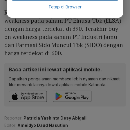
Tetap di Browser
Rekomendasi selanjutnya yaitu buy on
weakness pada saham PT Elnusa Tbk (ELSA)
dengan harga terdekat di 390. Terakhir buy
on weakness pada saham PT Industri Jamu
dan Farmasi Sido Muncul Tbk (SIDO) dengan
harga terdekat di 600.
Baca artikel ini lewat aplikasi mobile.
Dapatkan pengalaman membaca lebih nyaman dan nikmati
fitur menarik lainnya lewat aplikasi mobile Katadata.
Reporter:
Patricia Yashinta Desy Abigail
Editor:
Ameidyo Daud Nasution