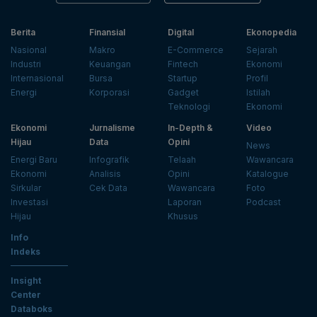
Berita
Finansial
Digital
Ekonopedia
Nasional
Makro
E-Commerce
Sejarah
Industri
Keuangan
Fintech
Ekonomi
Internasional
Bursa
Startup
Profil
Energi
Korporasi
Gadget
Istilah
Teknologi
Ekonomi
Ekonomi
Jurnalisme
In-Depth &
Video
Hijau
Data
Opini
News
Energi Baru
Infografik
Telaah
Wawancara
Ekonomi
Analisis
Opini
Katalogue
Sirkular
Cek Data
Wawancara
Foto
Investasi
Laporan
Podcast
Hijau
Khusus
Info
Indeks
Insight
Center
Databoks