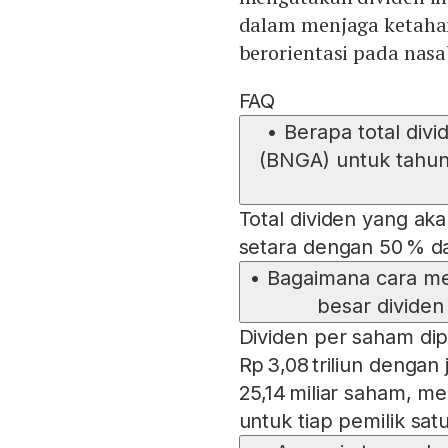
dalam menjaga ketaha
berorientasi pada nas
FAQ
•
Berapa total div
(BNGA) untuk tahu
Total dividen yang aka
setara dengan 50 % d
•
Bagaimana cara me
besar dividen
Dividen per saham di
Rp 3,08 triliun denga
25,14 miliar saham, m
untuk tiap pemilik sat