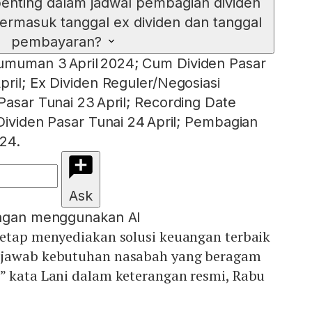
penting dalam jadwal pembagian dividen
ermasuk tanggal ex dividen dan tanggal
pembayaran?
umuman 3 April 2024; Cum Dividen Pasar
pril; Ex Dividen Reguler/Negosiasi
Pasar Tunai 23 April; Recording Date
 Dividen Pasar Tunai 24 April; Pembagian
024.
Ask
engan menggunakan AI
tetap menyediakan solusi keuangan terbaik
njawab kebutuhan nasabah yang beragam
” kata Lani dalam keterangan resmi, Rabu