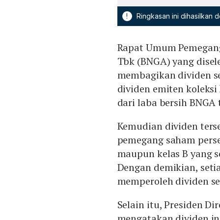
!
Ringkasan ini dihasilkan
Rapat Umum Pemegang
Tbk (BNGA) yang disel
membagikan dividen se
dividen emiten koleksi
dari laba bersih BNGA
Kemudian dividen ters
pemegang saham perse
maupun kelas B yang s
Dengan demikian, seti
memperoleh dividen se
Selain itu, Presiden D
mengatakan dividen in