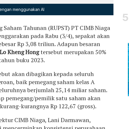
 dengan menggunakan AI
 Saham Tahunan (RUPST) PT CIMB Niaga
enggarakan pada Rabu (3/4), sepakat akan
besar Rp 3,08 triliun. Adapun besaran
Lo Kheng Hong
tersebut merupakan 50%
 tahun buku 2023.
ebut akan dibagikan kepada seluruh
roan, baik pemegang saham kelas A
eluruhnya berjumlah 25,14 miliar saham.
ap pemegang/pemilik satu saham akan
kurang-kurangnya Rp 122,67 (gross).
irektur CIMB Niaga, Lani Darmawan,
i mencerminkan konsistensi perusahaan