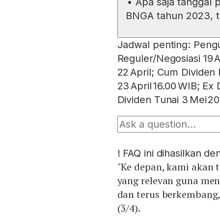
•
Apa saja tanggal 
BNGA tahun 2023, t
Jadwal penting: Peng
Reguler/Negosiasi 19 A
22 April; Cum Dividen 
23 April 16.00 WIB; Ex
Dividen Tunai 3 Mei 2
!
FAQ ini dihasilkan d
"Ke depan, kami akan 
yang relevan guna me
dan terus berkembang,
(3/4).