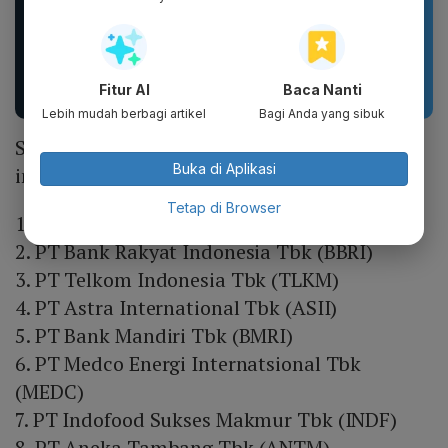
DXPRO - Jersey Reguler
Basic Package -
HUT RI Kemerdekaan
Puragen hybrid-XT ( 5
Indonesia Collection
ITEM ) - DAVIENA
Drop 1...
SKINCARE
Fitur AI
Baca Nanti
Lebih mudah berbagi artikel
Bagi Anda yang sibuk
Saham-saham yang banyak dijual oleh
Buka di Aplikasi
investor asing :
Tetap di Browser
1. PT Bank Negara Indonesia Tbk (BBNI)
2. PT Bank Rakyat Indonesia Tbk (BBRI)
3. PT Telkom Indonesia Tbk (TLKM)
4. PT Astra International Tbk (ASII)
5. PT Bank Mandiri Tbk (BMRI)
6. PT Medco Energi Internatsional Tbk
(MEDC)
7. PT Indofood Sukses Makmur Tbk (INDF)
8. PT Aneka Tambang Tbk (ANTM)