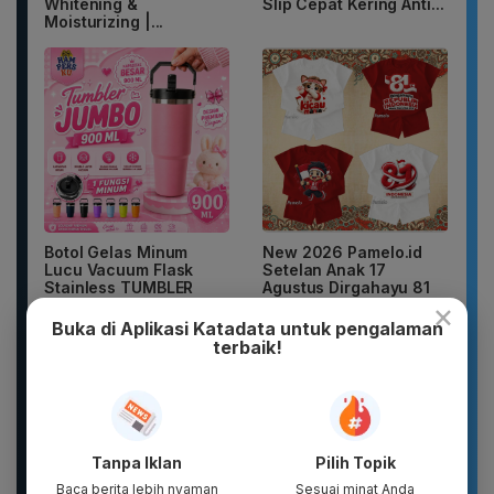
Whitening &
Slip Cepat Kering Anti...
Moisturizing |...
Botol Gelas Minum
New 2026 Pamelo.id
Lucu Vacuum Flask
Setelan Anak 17
Stainless TUMBLER
Agustus Dirgahayu 81
×
900ML Coffee...
2026 Katun...
Buka di Aplikasi Katadata untuk pengalaman
terbaik!
Tanpa Iklan
Pilih Topik
Baca berita lebih nyaman
Sesuai minat Anda