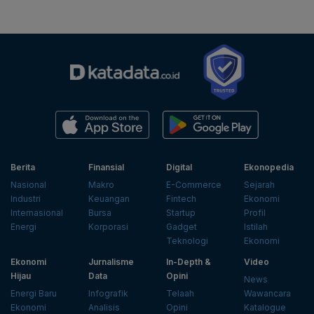
Berita
Finansial
Digital
Ekonopedia
Nasional
Makro
E-Commerce
Sejarah
Industri
Keuangan
Fintech
Ekonomi
Internasional
Bursa
Startup
Profil
Energi
Korporasi
Gadget
Istilah
Teknologi
Ekonomi
Ekonomi
Jurnalisme
In-Depth &
Video
Hijau
Data
Opini
News
Energi Baru
Infografik
Telaah
Wawancara
Ekonomi
Analisis
Opini
Katalogue