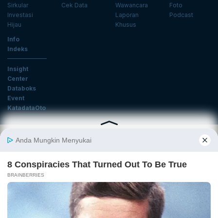
Sirkular
Cek Data
Wawancara
Foto
Investasi
Laporan
Podcast
Hijau
Khusus
Info
Indeks
Insight
Center
Databoks
Event
KatadataOto
Langganan Newsletter
Email
Daftar
Ikuti Kami
Tentang Katadata
Advertising
Karier
Pedoman Media Siber