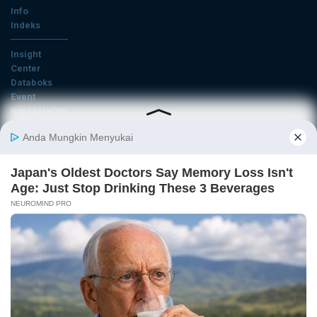
Info
Indeks
Insight
Center
Databoks
Event
KatadataOto
Langganan Newsletter
Email
Daftar
Ikuti Kami
Tentang Katadata
Advertising
Karier
Pedoman Media Siber
Kebijakan Privasi
Disclaimer
Hubungi Kami
©2026 Katadata. Hak cipta dilindungi Undang-undang.