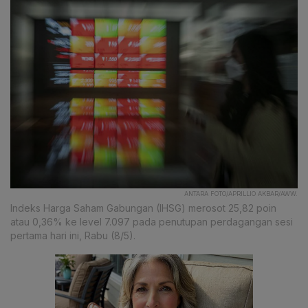
ANTARA FOTO/APRILLIO AKBAR/AWW.
Indeks Harga Saham Gabungan (IHSG) merosot 25,82 poin
atau 0,36% ke level 7.097 pada penutupan perdagangan sesi
pertama hari ini, Rabu (8/5).