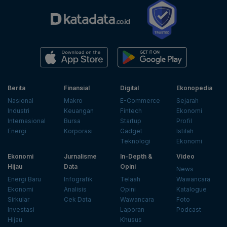
Berita
Finansial
Digital
Ekonopedia
Nasional
Makro
E-Commerce
Sejarah
Industri
Keuangan
Fintech
Ekonomi
Internasional
Bursa
Startup
Profil
Energi
Korporasi
Gadget
Istilah
Teknologi
Ekonomi
Ekonomi
Jurnalisme
In-Depth &
Video
Hijau
Data
Opini
News
Energi Baru
Infografik
Telaah
Wawancara
Ekonomi
Analisis
Opini
Katalogue
Sirkular
Cek Data
Wawancara
Foto
Investasi
Laporan
Podcast
Hijau
Khusus