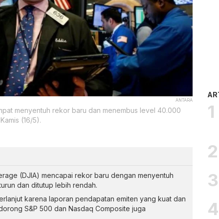
AR
ANTARA
empat menyentuh rekor baru dan menembus level 40.000
Kamis (16/5).
verage (DJIA) mencapai rekor baru dengan menyentuh
urun dan ditutup lebih rendah.
erlanjut karena laporan pendapatan emiten yang kuat dan
mendorong S&P 500 dan Nasdaq Composite juga