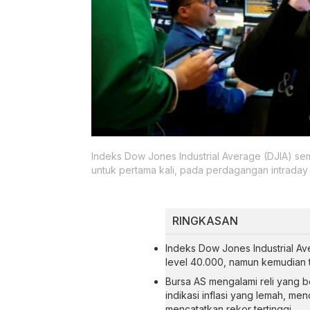
Indeks Dow Jones Industrial Average (DJIA) s
untuk pertama kali, pada perdagangan intraday 
RINGKASAN
Indeks Dow Jones Industrial A
level 40.000, namun kemudian t
Bursa AS mengalami reli yang b
indikasi inflasi yang lemah, 
mencatatkan rekor tertinggi.