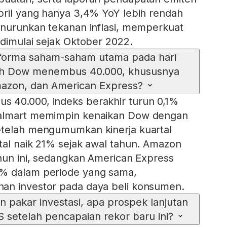
pril yang hanya 3,4% YoY lebih rendah
enurunkan tekanan inflasi, memperkuat
 dimulai sejak Oktober 2022.
forma saham-saham utama pada hari
ah Dow menembus 40.000, khususnya
azon, dan American Express?
 40.000, indeks berakhir turun 0,1%
Walmart memimpin kenaikan Dow dengan
etelah mengumumkan kinerja kuartal
tal naik 21% sejak awal tahun. Amazon
ahun ini, sedangkan American Express
% dalam periode yang sama,
an investor pada daya beli konsumen.
n pakar investasi, apa prospek lanjutan
S setelah pencapaian rekor baru ini?