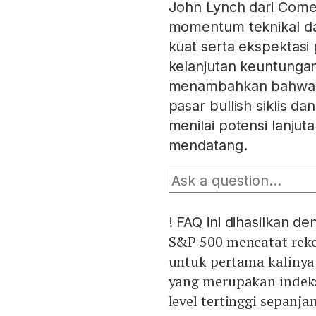
John Lynch dari Come
momentum teknikal d
kuat serta ekspekta
kelanjutan keuntungan
menambahkan bahwa re
pasar bullish siklis 
menilai potensi lanju
mendatang.
!
FAQ ini dihasilkan d
S&P 500 mencatat rekor
untuk pertama kalinya
yang merupakan indek
level tertinggi sepanj