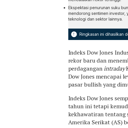
Ekspektasi penurunan suku bun
mendorong sentimen investor, 
teknologi dan sektor lainnya.
!
Ringkasan ini dihasilkan
Indeks Dow Jones Indu
rekor baru dan menemb
perdagangan
intraday
K
Dow Jones mencapai le
pasar bullish yang dim
Indeks Dow Jones semp
tahun ini tetapi kemud
kekhawatiran tentang s
Amerika Serikat (AS) b