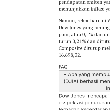
pendapatan emiten yan
menunjukkan inflasi y
Namun, rekor baru di W
Dow Jones yang berang
poin, atau 0,1% dan di
turun 0,21% dan ditutu
Composite ditutup mel
16.698,32.
FAQ
•
Apa yang membuat
(DJIA) berhasil me
i
Dow Jones mencapai le
ekspektasi penurunan
terhadap kecerdasan 