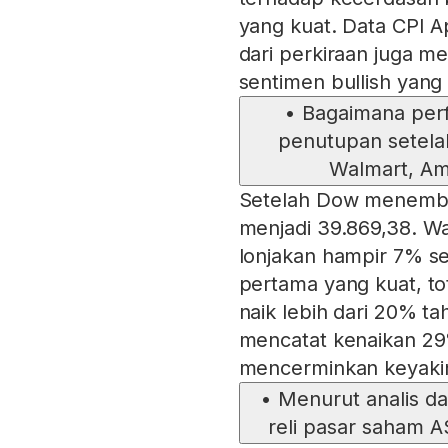
yang kuat. Data CPI A
dari perkiraan juga m
sentimen bullish yang
•
Bagaimana per
penutupan setel
Walmart, Am
Setelah Dow menembus
menjadi 39.869,38. 
lonjakan hampir 7% s
pertama yang kuat, to
naik lebih dari 20% t
mencatat kenaikan 29
mencerminkan keyakin
•
Menurut analis da
reli pasar saham A