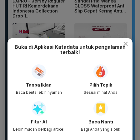
DXPRO - Jersey Reguler
Sandal Pria Wanita
HUT RI Kemerdekaan
CLOSS Waterproof Anti
Indonesia Collection
Slip Cepat Kering Anti...
Drop 1...
×
Buka di Aplikasi Katadata untuk pengalaman
terbaik!
Sandal unisex trendi,
Basic Package -
Tanpa Iklan
Pilih Topik
sandal pria terbaru.
Puragen hybrid-XT ( 5
Motif kartun berpendar.
ITEM ) - DAVIENA
Baca berita lebih nyaman
Sesuai minat Anda
SKINCARE
Fitur AI
Baca Nanti
Lebih mudah berbagi artikel
Bagi Anda yang sibuk