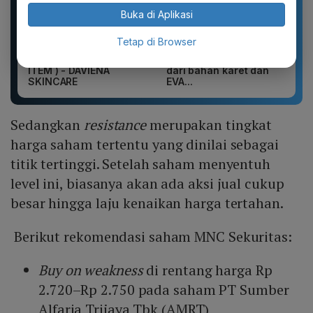
Buka di Aplikasi
Tetap di Browser
Complete Package -
Sandal Baim unisex
Puragen hybright-XT ( 7
yang stylish, terbuat
ITEM ) - DAVIENA
dari bahan karet dan
SKINCARE
EVA...
Sedangkan
resistance
merupakan tingkat
harga saham tertentu yang dinilai sebagai
titik tertinggi. Setelah saham menyentuh
level ini, biasanya akan ada aksi jual cukup
besar hingga laju kenaikan harga tertahan.
Berikut rekomendasi saham MNC Sekuritas:
Buy on weakness
di rentang harga Rp
2.720–Rp 2.750 pada saham PT Sumber
Alfaria Trijaya Tbk (AMRT)