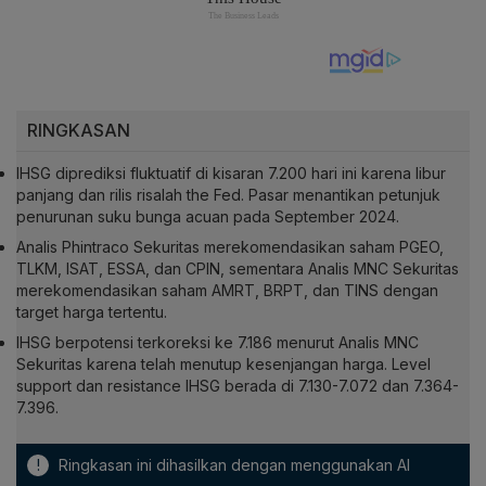
RINGKASAN
IHSG diprediksi fluktuatif di kisaran 7.200 hari ini karena libur
panjang dan rilis risalah the Fed. Pasar menantikan petunjuk
penurunan suku bunga acuan pada September 2024.
Analis Phintraco Sekuritas merekomendasikan saham PGEO,
TLKM, ISAT, ESSA, dan CPIN, sementara Analis MNC Sekuritas
merekomendasikan saham AMRT, BRPT, dan TINS dengan
target harga tertentu.
IHSG berpotensi terkoreksi ke 7.186 menurut Analis MNC
Sekuritas karena telah menutup kesenjangan harga. Level
support dan resistance IHSG berada di 7.130-7.072 dan 7.364-
7.396.
!
Ringkasan ini dihasilkan dengan menggunakan AI