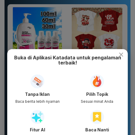
×
Buka di Aplikasi Katadata untuk pengalaman
terbaik!
WHITE INC Alpha Glow
New 2026 Pamelo.id
White Body Lotion
Setelan Anak 17
Whitening &
Agustus Dirgahayu 81
Moisturizing |...
2026 Katun...
Tanpa Iklan
Pilih Topik
Baca berita lebih nyaman
Sesuai minat Anda
Fitur AI
Baca Nanti