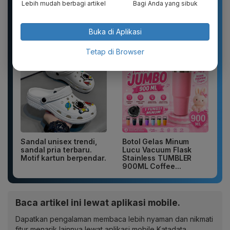
Lebih mudah berbagi artikel
Bagi Anda yang sibuk
Sandal Baim unisex
DXPRO - Jersey Reguler
yang stylish, terbuat
HUT RI Kemerdekaan
dari bahan karet dan
Indonesia Collection
Buka di Aplikasi
EVA...
Drop 1...
Tetap di Browser
Sandal unisex trendi,
Botol Gelas Minum
sandal pria terbaru.
Lucu Vacuum Flask
Motif kartun berpendar.
Stainless TUMBLER
900ML Coffee...
Baca artikel ini lewat aplikasi mobile.
Dapatkan pengalaman membaca lebih nyaman dan nikmati
fitur menarik lainnya lewat aplikasi mobile Katadata.