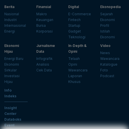
Berita
Finansial
Digital
Ekonopedia
Nasional
Makro
E-Commerce
Sejarah
Industri
Keuangan
Fintech
Ekonomi
Internasional
Bursa
Startup
Profil
Energi
Korporasi
Gadget
Istilah
Teknologi
Ekonomi
Ekonomi
Jurnalisme
In-Depth &
Video
Hijau
Data
Opini
News
Energi Baru
Infografik
Telaah
Wawancara
Ekonomi
Analisis
Opini
Katalogue
Sirkular
Cek Data
Wawancara
Foto
Investasi
Laporan
Podcast
Hijau
Khusus
Info
Indeks
Insight
Center
Databoks
Event