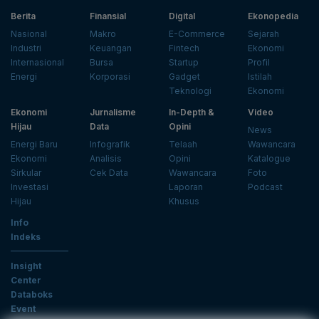
Berita
Finansial
Digital
Ekonopedia
Nasional
Makro
E-Commerce
Sejarah
Industri
Keuangan
Fintech
Ekonomi
Internasional
Bursa
Startup
Profil
Energi
Korporasi
Gadget
Istilah
Teknologi
Ekonomi
Ekonomi
Jurnalisme
In-Depth &
Video
Hijau
Data
Opini
News
Energi Baru
Infografik
Telaah
Wawancara
Ekonomi
Analisis
Opini
Katalogue
Sirkular
Cek Data
Wawancara
Foto
Investasi
Laporan
Podcast
Hijau
Khusus
Info
Indeks
Insight
Center
Databoks
Event