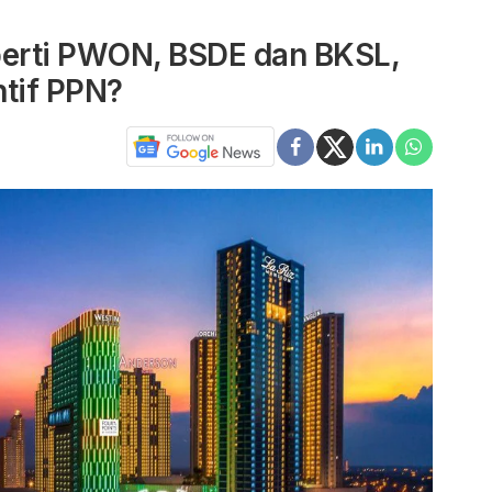
perti PWON, BSDE dan BKSL,
ntif PPN?