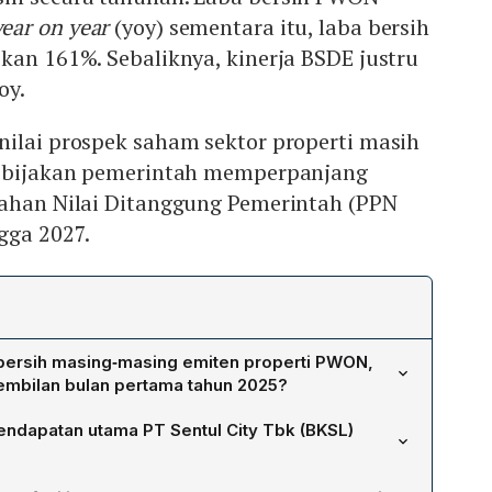
year on year
(yoy) sementara itu, laba bersih
kan 161%. Sebaliknya, kinerja BSDE justru
oy.
nilai prospek saham sektor properti masih
kebijakan pemerintah memperpanjang
bahan Nilai Ditanggung Pemerintah (PPN
gga 2027.
bersih masing‑masing emiten properti PWON,
mbilan bulan pertama tahun 2025?
 hingga September 2025, laba bersih PT Pakuwon Jati
endapatan utama PT Sentul City Tbk (BKSL)
 % YoY menjadi Rp 1,72 triliun. PT Sentul City Tbk (BKSL)
an sebesar 161,40 % YoY menjadi Rp 71,94 miliar.
endapatan Rp 836,97 miliar, naik 96,24 % YoY.
ong Damai Tbk (BSDE) mengalami penurunan laba bersih