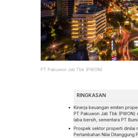
PT Pakuwon Jati Tbk (PWON)
RINGKASAN
Kinerja keuangan emiten proper
PT Pakuwon Jati Tbk (PWON) d
laba bersih, sementara PT Bum
Prospek sektor properti dinilai 
Pertambahan Nilai Ditanggung P