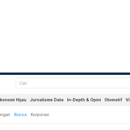
konomi Hijau
Jurnalisme Data
In-Depth & Opini
Otomotif
V
angan
Bursa
Korporasi