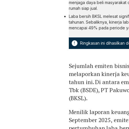
menjaga daya beli masyaraka
rumah siap jual.
Laba bersih BKSL melesat sign
tahunan. Sebaliknya, kinerja l
mencapai 49% pada periode y
!
Ringkasan ini dihasilkan
Sejumlah emiten bisnis
melaporkan kinerja ke
tahun ini. Di antara 
Tbk (BSDE), PT Pakuwo
(BKSL).
Menilik laporan keuan
September 2025, emit
pertumbuhan laba bers