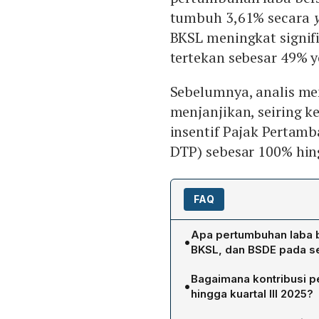
tumbuh 3,61% secara
BKSL meningkat signifi
tertekan sebesar 49% y
Sebelumnya, analis me
menjanjikan, seiring 
insentif Pajak Pertam
DTP) sebesar 100% hin
FAQ
Apa pertumbuhan laba 
•
BKSL, dan BSDE pada se
Menurut laporan keuangan
Bagaimana kontribusi p
•
Tbk (PWON) meningkat 3,61
hingga kuartal III 2025?
mencatat lonjakan signifik
BKSL menghasilkan total p
Sebaliknya, PT Bumi Serp