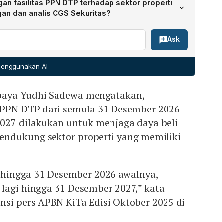
n fasilitas PPN DTP terhadap sektor properti
dari penjualan lahan siap bangun, rumah hunian, ruko,
 Rp 1,36 triliun.
an dan analis CGS Sekuritas?
648,72 miliar; selanjutnya pendapatan hotel, restoran,
a Yudhi Sadewa menyatakan perjangan PPN DTP hingga
bang Rp 135,84 miliar; serta pendapatan pengelolaan
Ask
jaga daya beli kelas menengah dan mendukung sektor
r.
k berganda signifikan. Analis CGS Sekuritas, Mino,
jakan ini menguntungkan pengembang dengan stok
 menggunakan AI
diperkirakan akan memperkuat kinerja emiten properti di
baya Yudhi Sadewa mengatakan,
s PPN DTP dari semula 31 Desember 2026
2027 dilakukan untuk menjaga daya beli
ndukung sektor properti yang memiliki
an hingga 31 Desember 2026 awalnya,
lagi hingga 31 Desember 2027,” kata
nsi pers APBN KiTa Edisi Oktober 2025 di