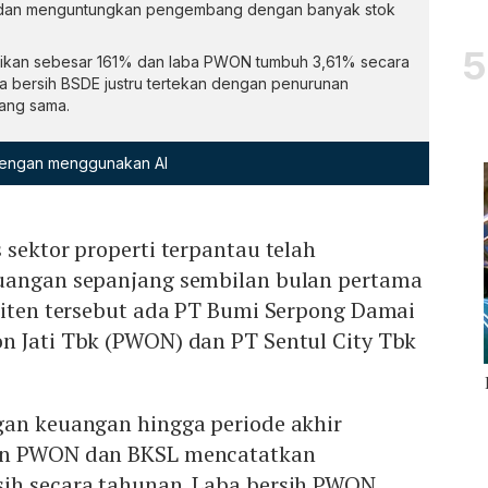
t dan menguntungkan pengembang dengan banyak stok
ifikan sebesar 161% dan laba PWON tumbuh 3,61% secara
aba bersih BSDE justru tertekan dengan penurunan
ang sama.
 dengan menggunakan AI
 sektor properti terpantau telah
uangan sepanjang sembilan bulan pertama
emiten tersebut ada PT Bumi Serpong Damai
n Jati Tbk (PWON) dan PT Sentul City Tbk
gan keuangan hingga periode akhir
en PWON dan BKSL mencatatkan
ih secara tahunan. Laba bersih PWON