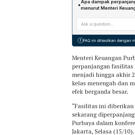
Apa dampak perpanjanga
•
Pendapatan utama berasal 
sebesar 49,53 % YoY menjadi
menurut Menteri Keuang
dan apartemen sebesar Rp 
Menteri Keuangan Purbay
dan taman hiburan menyum
akhir 2027 bertujuan men
kona sebesar Rp 52,41 milia
properti yang memiliki efe
menambahkan bahwa kebi
!
FAQ ini dihasilkan dengan
rumah siap jual, sehingga 
pasar.
Menteri Keuangan Pur
perpanjangan fasilita
menjadi hingga akhir 
kelas menengah dan me
efek berganda besar.
“Fasilitas ini diberik
sekarang diperpanjang 
Purbaya dalam konfere
Jakarta, Selasa (15/10).