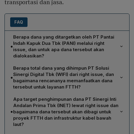
transportasi dan jasa.
FAQ
Berapa dana yang ditargetkan oleh PT Pantai
Indah Kapuk Dua Tbk (PANI) melalui right
•
issue, dan untuk apa dana tersebut akan
dialokasikan?
PANI menargetkan penghimpunan dana segar sebesar
Berapa total dana yang dihimpun PT Solusi
Rp 15,73 triliun melalui penerbitan maksimal 1,21 miliar
Sinergi Digital Tbk (WIFI) dari right issue, dan
•
saham baru (6,69 % dari total saham). Dana tersebut
bagaimana rencananya memanfaatkan dana
direncanakan untuk meningkatkan penyertaan modal
tersebut untuk layanan FTTH?
pada anak perusahaan PT Bangun Kosambi Sukses Tbk
WIFI menyelesaikan aksi right issue pada Juli 2025 dan
(CBDK). PANI akan membeli saham CBDK yang saat ini
Apa target penghimpunan dana PT Sinergi Inti
menghimpun dana segar Rp 5,89 triliun dengan
dimiliki PT Agung Sedayu dan PT Mekar Jaya, kemudian
Andalan Prima Tbk (INET) lewat right issue dan
menerbitkan 2,94 miliar saham baru (55,56 % modal
•
mengembangkan kawasan Pantai Indah Kapuk 2 (PIK2)
bagaimana dana tersebut akan dibagi untuk
ditempatkan) pada harga Rp 2.000 per saham. Dana
proyek FTTH dan infrastruktur kabel bawah
bersama CBDK. Jika hak memesan efek terlebih dahulu
tersebut dialokasikan untuk ekspansi jaringan
laut?
tidak terisi penuh, sisa saham akan dialokasikan
fiber‑to‑the‑home (FTTH) milik anak perusahaan
kepada pemegang hak lain, termasuk PT MAP yang
INET memperoleh persetujuan OJK untuk aksi right