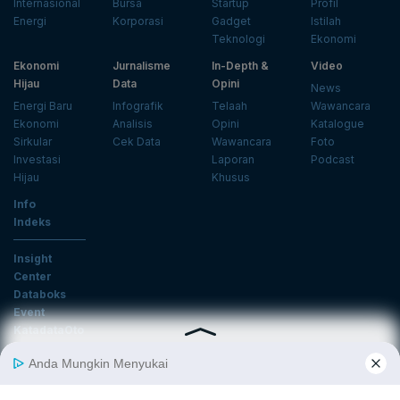
Internasional
Bursa
Startup
Profil
Energi
Korporasi
Gadget
Istilah
Teknologi
Ekonomi
Ekonomi
Jurnalisme
In-Depth &
Video
Hijau
Data
Opini
News
Energi Baru
Infografik
Telaah
Wawancara
Ekonomi
Analisis
Opini
Katalogue
Sirkular
Cek Data
Wawancara
Foto
Investasi
Laporan
Podcast
Hijau
Khusus
Info
Indeks
Insight
Center
Databoks
Event
KatadataOto
Langganan Newsletter