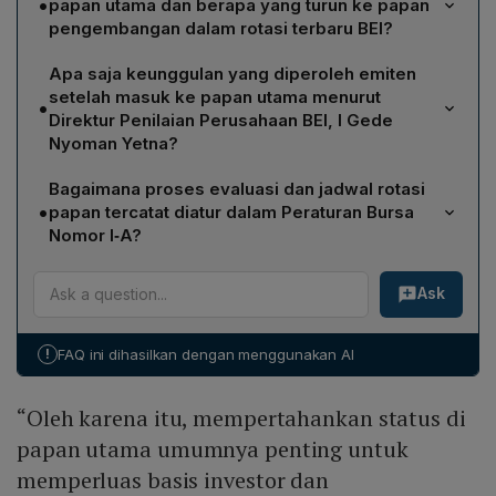
•
papan utama dan berapa yang turun ke papan
pengembangan dalam rotasi terbaru BEI?
Dalam rotasi terbaru Bursa Efek Indonesia, sebanyak
Apa saja keunggulan yang diperoleh emiten
26 emiten naik dari papan pengembangan ke papan
setelah masuk ke papan utama menurut
•
utama, sementara 16 emiten turun kelas dari papan
Direktur Penilaian Perusahaan BEI, I Gede
utama ke papan pengembangan. Selain itu, ada dua
Nyoman Yetna?
saham yang berpindah dari papan ekonomi baru ke
Nyoman menjelaskan bahwa emiten di papan utama
papan pengembangan.
Bagaimana proses evaluasi dan jadwal rotasi
memiliki reputasi lebih tinggi, memperluas basis
•
papan tercatat diatur dalam Peraturan Bursa
investor, dan meningkatkan peluang menjadi konstituen
Nomor I‑A?
indeks saham global. Status ini mencerminkan
Bursa berwenang melakukan penilaian atas
pemenuhan standar yang lebih ketat dalam kinerja
Ask
pemenuhan persyaratan menurut ketentuan VII.2 dan
fundamental, kapitalisasi pasar, serta kepatuhan
menilai aspek pada bagian VI serta VII. Proses evaluasi
terhadap ketentuan bursa, sehingga menjadi indikator
dan pelaksanaan perpindahan papan, sesuai ketentuan
kualitas dan tingkat perkembangan perusahaan di mata
!
FAQ ini dihasilkan dengan menggunakan AI
VII.5, dilakukan secara berkala setiap bulan Mei dan
pelaku pasar.
November.
“Oleh karena itu, mempertahankan status di
papan utama umumnya penting untuk
memperluas basis investor dan