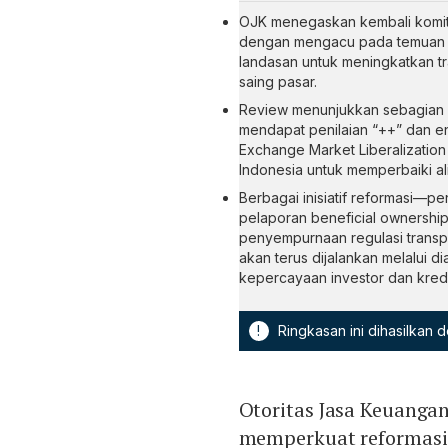
OJK menegaskan kembali komit
dengan mengacu pada temuan M
landasan untuk meningkatkan tra
saing pasar.
Review menunjukkan sebagian bes
mendapat penilaian “++” dan en
Exchange Market Liberalization
Indonesia untuk memperbaiki alir
Berbagai inisiatif reformasi—p
pelaporan beneficial ownershi
penyempurnaan regulasi trans
akan terus dijalankan melalui 
kepercayaan investor dan kredib
!
Ringkasan ini dihasilkan
Otoritas Jasa Keuanga
memperkuat reformasi 