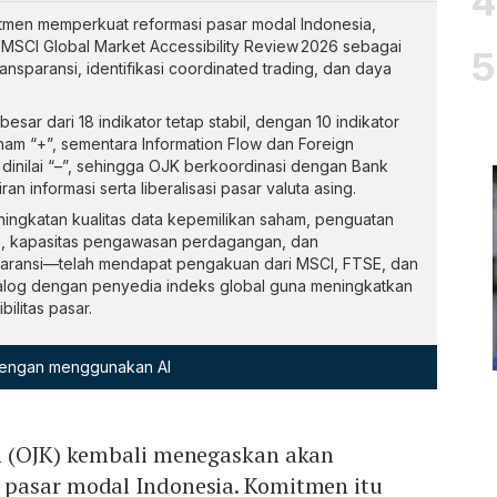
men memperkuat reformasi pasar modal Indonesia,
SCI Global Market Accessibility Review 2026 sebagai
nsparansi, identifikasi coordinated trading, dan daya
ar dari 18 indikator tetap stabil, dengan 10 indikator
am “+”, sementara Information Flow dan Foreign
 dinilai “–”, sehingga OJK berkoordinasi dengan Bank
an informasi serta liberalisasi pasar valuta asing.
eningkatan kualitas data kepemilikan saham, penguatan
p, kapasitas pengawasan perdagangan, dan
paransi—telah mendapat pengakuan dari MSCI, FTSE, dan
dialog dengan penyedia indeks global guna meningkatkan
ilitas pasar.
 dengan menggunakan AI
n (OJK) kembali menegaskan akan
pasar modal Indonesia. Komitmen itu