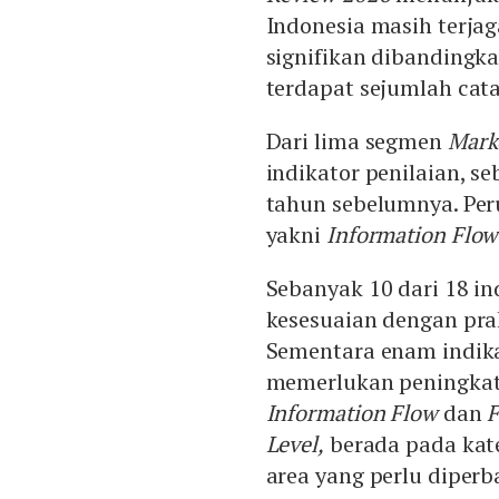
Transaksi short selling –
Indonesia masih terja
likuiditas sambil menjaga st
signifikan dibandingk
terdapat sejumlah cat
Dari lima segmen
Marke
indikator penilaian, s
tahun sebelumnya. Peru
yakni
Information Flow
Sebanyak 10 dari 18 in
kesesuaian dengan prakt
Sementara enam indika
memerlukan peningkata
Information Flow
dan
F
Level,
berada pada kat
area yang perlu diperba