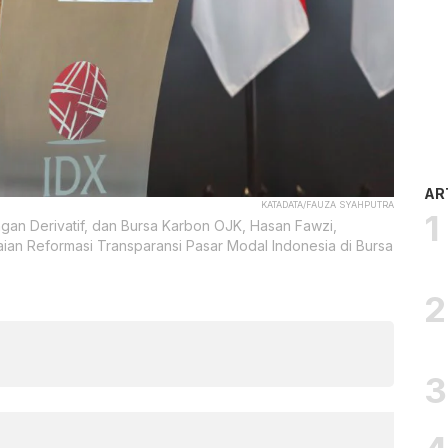
AR
KATADATA/FAUZA SYAHPUTRA
an Derivatif, dan Bursa Karbon OJK, Hasan Fawzi,
ian Reformasi Transparansi Pasar Modal Indonesia di Bursa