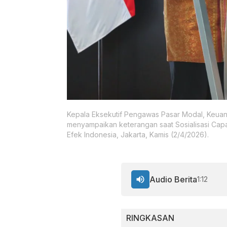
Kepala Eksekutif Pengawas Pasar Modal, Keuang
menyampaikan keterangan saat Sosialisasi Capa
Efek Indonesia, Jakarta, Kamis (2/4/2026).
Audio Berita
1:12
RINGKASAN