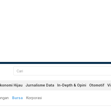
konomi Hijau
Jurnalisme Data
In-Depth & Opini
Otomotif
V
angan
Bursa
Korporasi