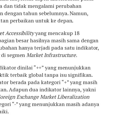
 OJK meninjau pembatasan yang ada untuk meningkatkan
ga dan tidak mengalami perubahan
abilitas pasar.
an dengan tahun sebelumnya. Namun,
atan perbaikan untuk ke depan.
t Accessibility
yang mencakup 18
ebagian besar hasilnya masih sama dengan
bahan hanya terjadi pada satu indikator,
di segmen
Market Infrastructure.
dikator dinilai “++” yang menunjukkan
ik terbaik global tanpa isu signifikan.
tor berada pada kategori “+” yang masih
n. Adapun dua indikator lainnya, yakni
oreign Exchange Market Liberalization
egori “-” yang menunjukkan masih adanya
iki.