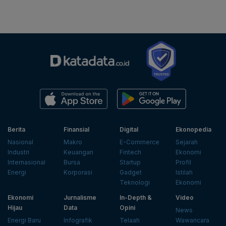
Berita
Finansial
Digital
Ekonopedia
Nasional
Makro
E-Commerce
Sejarah
Industri
Keuangan
Fintech
Ekonomi
Internasional
Bursa
Startup
Profil
Energi
Korporasi
Gadget
Istilah
Teknologi
Ekonomi
Ekonomi
Jurnalisme
In-Depth &
Video
Hijau
Data
Opini
News
Energi Baru
Infografik
Telaah
Wawancara