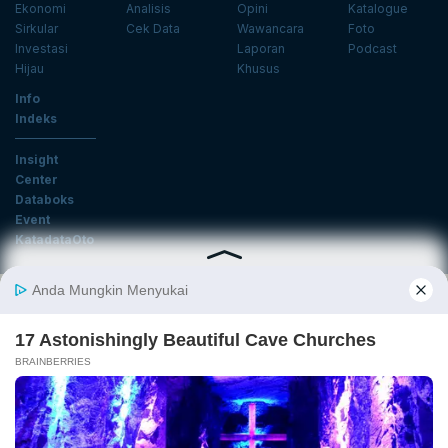
Ekonomi
Analisis
Opini
Katalogue
Sirkular
Cek Data
Wawancara
Foto
Investasi
Laporan
Podcast
Hijau
Khusus
Info
Indeks
Insight
Center
Databoks
Event
KatadataOto
Langganan Newsletter
Email
Daftar
Ikuti Kami