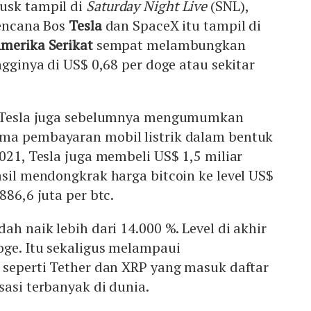
usk tampil di
Saturday Night Live
(SNL),
rencana Bos
Tesla
dan SpaceX itu tampil di
merika Serikat
sempat melambungkan
ngginya di US$ 0,68 per doge atau sekitar
ik Tesla juga sebelumnya mengumumkan
ma pembayaran mobil listrik dalam bentuk
2021, Tesla juga membeli US$ 1,5 miliar
asil mendongkrak harga bitcoin ke level US$
886,6 juta per btc.
ah naik lebih dari 14.000 %. Level di akhir
oge. Itu sekaligus melampaui
seperti Tether dan XRP yang masuk daftar
sasi terbanyak di dunia.