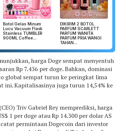
Botol Gelas Minum
DIKIRIM 2 BOTOL
Lucu Vacuum Flask
PARFUM SCARLETT
Stainless TUMBLER
PARFUM WANITA
900ML Coffee...
PARFUM PRIA WANGI
TAHAN...
unjukkan, harga Doge sempat menyentuh
isaran Rp 7.436 per doge. Bahkan, dominasi
to global sempat turun ke peringkat lima
t ini. Kapitalisasinya juga turun 14,54% ke
(CEO) Triv Gabriel Rey memprediksi, harga
S$ 1 per doge atau Rp 14.300 per dolar AS
ncatat permintaan Dogecoin dari investor