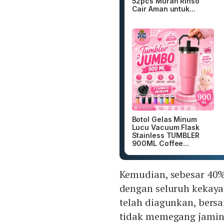
52pcs Murah Rinso
Cair Aman untuk...
Botol Gelas Minum
Lucu Vacuum Flask
Stainless TUMBLER
900ML Coffee...
Kemudian, sebesar 40% 
dengan seluruh kekayaa
telah diagunkan, bers
tidak memegang jamin