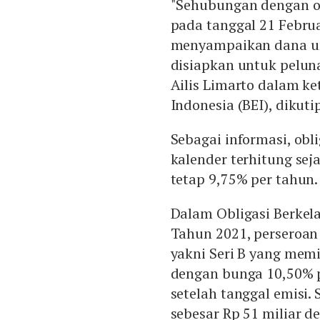
"Sehubungan dengan ob
pada tanggal 21 Febru
menyampaikan dana un
disiapkan untuk peluna
Ailis Limarto dalam ke
Indonesia (BEI), dikuti
Sebagai informasi, obl
kalender terhitung sej
tetap 9,75% per tahun.
Dalam Obligasi Berkela
Tahun 2021, perseroan 
yakni Seri B yang memil
dengan bunga 10,50% p
setelah tanggal emisi. 
sebesar Rp 51 miliar 