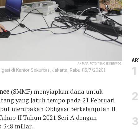
AR
ANTARA FOTO/RENO ESNIR/FOC.
si di Kantor Sekuritas, Jakarta, Rabu (15/7/2020).
ance
(SMMF) menyiapkan dana untuk
utang yang jatuh tempo pada 21 Februari
ebut merupakan Obligasi Berkelanjutan II
Tahap II Tahun 2021 Seri A dengan
 348 miliar.