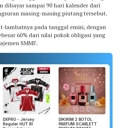
 dibayar sampai 90 hari kalender dari
ngsuran masing-masing piutang tersebut.
at-lambatnya pada tanggal emisi, dengan
ebesar 60% dari nilai pokok obligasi yang
najemen SMMF.
DXPRO - Jersey
DIKIRIM 2 BOTOL
Reguler HUT RI
PARFUM SCARLETT