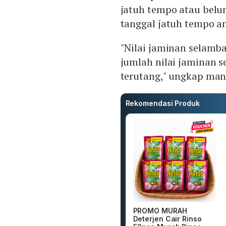
jatuh tempo atau belum
tanggal jatuh tempo a
"Nilai jaminan selamb
jumlah nilai jaminan s
terutang," ungkap ma
Rekomendasi Produk
PROMO MURAH
Deterjen Cair Rinso