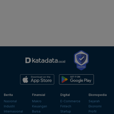
Berita
Finansial
Digital
Ekonopedia
Nasional
Makro
E-Commerce
Sejarah
Industri
Keuangan
Fintech
Ekonomi
Internasional
Bursa
Startup
Profil