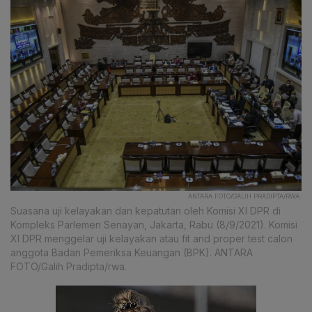
ANTARA FOTO/GALIH PRADIPTA/RWA.
Suasana uji kelayakan dan kepatutan oleh Komisi XI DPR di
Kompleks Parlemen Senayan, Jakarta, Rabu (8/9/2021). Komisi
XI DPR menggelar uji kelayakan atau fit and proper test calon
anggota Badan Pemeriksa Keuangan (BPK). ANTARA
FOTO/Galih Pradipta/rwa.