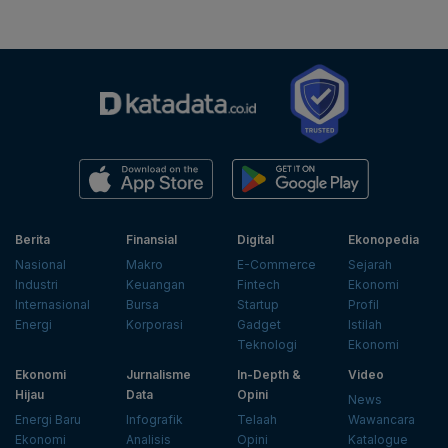
Berita
Finansial
Digital
Ekonopedia
Nasional
Makro
E-Commerce
Sejarah
Industri
Keuangan
Fintech
Ekonomi
Internasional
Bursa
Startup
Profil
Energi
Korporasi
Gadget
Istilah
Teknologi
Ekonomi
Ekonomi
Jurnalisme
In-Depth &
Video
Hijau
Data
Opini
News
Energi Baru
Infografik
Telaah
Wawancara
Ekonomi
Analisis
Opini
Katalogue