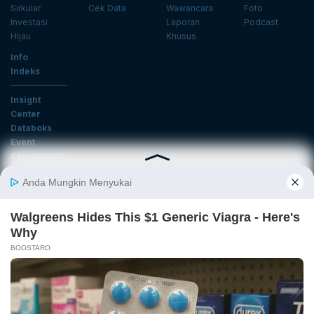
Sirkular
Cek Data
Wawancara
Foto
Investasi
Laporan
Podcast
Hijau
Khusus
Info
Indeks
Insight
Center
Databoks
Event
KatadataOto
Langganan Newsletter
Email
Daftar
Ikuti Kami