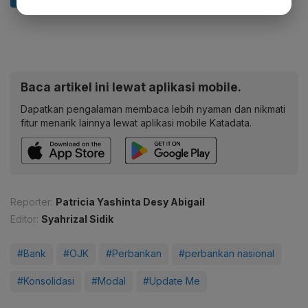
Baca artikel ini lewat aplikasi mobile.
Dapatkan pengalaman membaca lebih nyaman dan nikmati
fitur menarik lainnya lewat aplikasi mobile Katadata.
Reporter:
Patricia Yashinta Desy Abigail
Editor:
Syahrizal Sidik
#Bank
#OJK
#Perbankan
#perbankan nasional
#Konsolidasi
#Modal
#Update Me