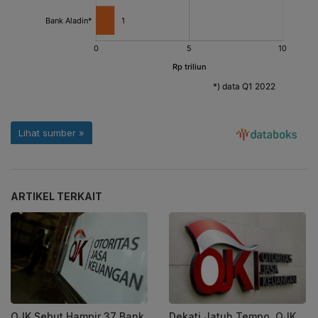
ARTIKEL TERKAIT
OJK Sebut Hampir 37 Bank
Dekati Jatuh Tempo, OJK