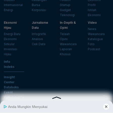
Internasional
Bursa
Startup
Profil
Energi
Korporasi
Gadget
Istilah
Teknologi
Ekonomi
Ekonomi
Jurnalisme
In-Depth &
Video
Hijau
Data
Opini
News
Energi Baru
Infografik
Telaah
Wawancara
Ekonomi
Analisis
Opini
Katalogue
Sirkular
Cek Data
Wawancara
Foto
Investasi
Laporan
Podcast
Hijau
Khusus
Info
Indeks
Insight
Center
Databoks
Event
KatadataOto
Langganan Newsletter