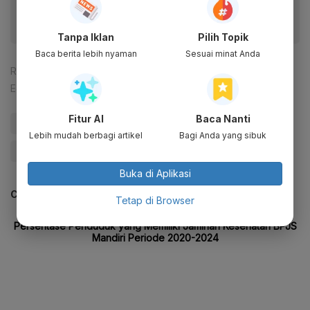
Tanpa Iklan
Pilih Topik
Baca berita lebih nyaman
Sesuai minat Anda
Reporter:
Zahwa Madjid
Editor:
Syahrizal Sidik
Fitur AI
Baca Nanti
#Mandiri
#Bank Mandiri
#BMRI
#Obligasi
Lebih mudah berbagi artikel
Bagi Anda yang sibuk
#Update Me
Buka di Aplikasi
CEK JUGA DATA INI
Tetap di Browser